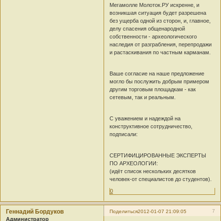
Мегамолле Молоток.РУ искренне, и
возникшая ситуация будет разрешена
без ущерба одной из сторон, и, главное,
делу спасения общенародной
собственности - археологического
наследия от разграбления, перепродажи
и растаскивания по частным карманам.
Ваше согласие на наше предложение
могло бы послужить добрым примером
другим торговым площадкам - как
сетевым, так и реальным.
С уважением и надеждой на
конструктивное сотрудничество,
подписали:
СЕРТИФИЦИРОВАННЫЕ ЭКСПЕРТЫ
ПО АРХЕОЛОГИИ:
(идёт список нескольких десятков
человек-от специалистов до студентов).
0
Геннадий Бордуков
7
Поделиться
2012-01-07 21:09:05
Администратор