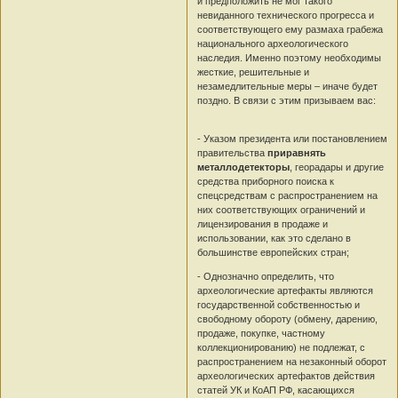
и предположить не мог такого
невиданного технического прогресса и
соответствующего ему размаха грабежа
национального археологического
наследия. Именно поэтому необходимы
жесткие, решительные и
незамедлительные меры – иначе будет
поздно. В связи с этим призываем вас:
- Указом президента или постановлением
правительства
приравнять
металлодетекторы
, георадары и другие
средства приборного поиска к
спецсредствам с распространением на
них соответствующих ограничений и
лицензирования в продаже и
использовании, как это сделано в
большинстве европейских стран;
- Однозначно определить, что
археологические артефакты являются
государственной собственностью и
свободному обороту (обмену, дарению,
продаже, покупке, частному
коллекционированию) не подлежат, с
распространением на незаконный оборот
археологических артефактов действия
статей УК и КоАП РФ, касающихся