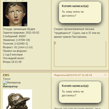
Korwin написал(а):
Те, кому опять не
досталось?
Скорее-организованные письма
Откуда:
провинция Иудея
Зарегистрирован
: 2011-03-02
"трудящихся". Сцуко, как в 37 или во
Сообщений:
49297
время травли Пастернака.
Уважение:
[+4769/-19]
0
Позитив:
[+11545/-1]
Возраст:
61
[1964-12-20]
Провел на форуме:
1 год 0 месяцев
Последний визит:
Вчера 19:21:39
EMS
8
Поделиться
2012-01-07 21:28:18
Титул
Korwin написал(а):
Император
Те, кому опять не
досталось?
Это те, кто сам не хочет делать, но и