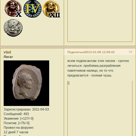
vlad
18
Поделиться
2012-01-08 12:09:42
Легат
всем подписантам этих писем - срочно
лечиться. проблема разграбления
памятников налицо, но то что
предлагается - полная чушь.
0
Зарегистрирован
: 2011-04-03
Сообщений:
493
Уважение:
[+127/-0]
Позитив:
[+75/-0]
Провел на форуме:
12 дней 7 часов