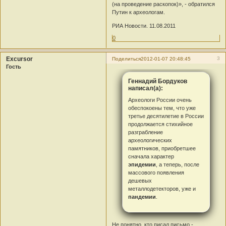
(на проведение раскопок)», - обратился
Путин к археологам.
РИА Новости. 11.08.2011
0
Excursor
3
Поделиться
2012-01-07 20:48:45
Гость
Геннадий Бордуков
написал(а):
Археологи России очень
обеспокоены тем, что уже
третье десятилетие в России
продолжается стихийное
разграбление
археологических
памятников, приобретшее
сначала характер
эпидемии
, а теперь, после
массового появления
дешевых
металлодетекторов, уже и
пандемии
.
Не понятно, кто писал письмо -