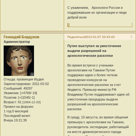
С уважением, Археологи России и
поддержавшие их организации и люди
доброй воли
0
Геннадий Бордуков
2
Поделиться
2012-01-07 20:43:43
Администратор
Путин выступил за ужесточение
выдачи разрешений на
археологические раскопки
Во время встречи с учеными-
археологами на Тамани Путин
поддержал идею о более четком
Откуда:
провинция Иудея
проведении конкурсов на
Зарегистрирован
: 2011-03-02
археологические раскопки за счет
Сообщений:
49297
бюджета. Премьер-министр РФ
Уважение:
[+4769/-19]
Владимир Путин поддерживает идею об
Позитив:
[+11545/-1]
ужесточении процедуры выдачи
Возраст:
61
[1964-12-20]
разрешений на археологические
Провел на форуме:
раскопки.
1 год 0 месяцев
Последний визит:
В среду, 10 августа, во время общения
Вчера 19:21:39
премьера с археологами на Тамани,
руководитель экспедиции, работающий
на месте древнегреческого города