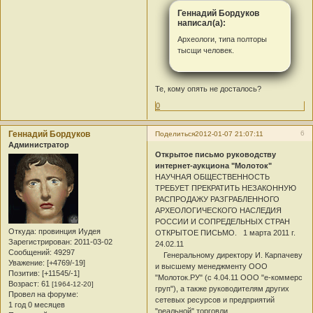
Геннадий Бордуков
написал(а):
Археологи, типа полторы
тысщи человек.
Те, кому опять не досталось?
0
Геннадий Бордуков
6
Поделиться
2012-01-07 21:07:11
Администратор
Открытое письмо руководству
интернет-аукциона "Молоток"
НАУЧНАЯ ОБЩЕСТВЕННОСТЬ
ТРЕБУЕТ ПРЕКРАТИТЬ НЕЗАКОННУЮ
РАСПРОДАЖУ РАЗГРАБЛЕННОГО
АРХЕОЛОГИЧЕСКОГО НАСЛЕДИЯ
РОССИИ И СОПРЕДЕЛЬНЫХ СТРАН
Откуда:
провинция Иудея
ОТКРЫТОЕ ПИСЬМО. 1 марта 2011 г.
Зарегистрирован
: 2011-03-02
24.02.11
Сообщений:
49297
Генеральному директору И. Карпачеву
Уважение:
[+4769/-19]
и высшему менеджменту ООО
Позитив:
[+11545/-1]
"Молоток.РУ" (с 4.04.11 ООО "e-коммерс
Возраст:
61
[1964-12-20]
груп"), а также руководителям других
Провел на форуме:
сетевых ресурсов и предприятий
1 год 0 месяцев
"реальной" торговли.