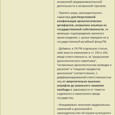
незаконной предпринимательской
деятельности и незаконной торговли;
- Принять меры законодательного
характера
для безусловной
конфискации археологических
артефактов, незаконно изъятых из
государственной собственности
, не
имеющих подтверждения законного
происхождения, с целью передачи их в
государственный музейный фонд РФ;
- Добавить в УК РФ отдельную статью,
либо внести изменения в ст. 243 и 164,
введя ответственность за "разрушение
археологического памятника",
"незаконные археологические разведки и
раскопки" и "хищение предметов
археологии" соответственно, с
дифференцированной ответственностью
лиц
от запретительно высоких
штрафов до реального лишения
свободы
в зависимости от тяжести
содеянного и нанесенного вреда
государству;
- Инициировать внесение кардинальных
изменений и дополнений в
законодательство об охране культурного