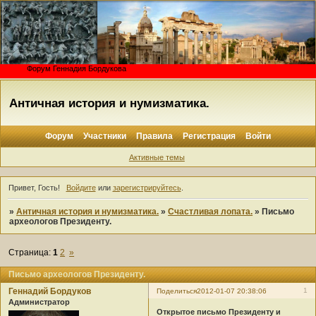
Форум Геннадия Бордукова
Античная история и нумизматика.
Форум
Участники
Правила
Регистрация
Войти
Активные темы
Привет, Гость!
Войдите
или
зарегистрируйтесь
.
»
Античная история и нумизматика.
»
Счастливая лопата.
»
Письмо
археологов Президенту.
Страница:
1
2
»
Письмо археологов Президенту.
Геннадий Бордуков
1
Поделиться
2012-01-07 20:38:06
Администратор
Открытое письмо Президенту и