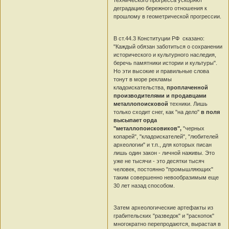
деградацию бережного отношения к
прошлому в геометрической прогрессии.
В ст.44.3 Конституции РФ сказано:
"Каждый обязан заботиться о сохранении
исторического и культурного наследия,
беречь памятники истории и культуры".
Но эти высокие и правильные слова
тонут в море рекламы
кладоискательства,
проплаченной
производителями и продавцами
металлопоисковой
техники. Лишь
только сходит снег, как "на дело"
в поля
высыпает орда
"металлопоисковиков",
"черных
копарей", "кладоискателей", "любителей
археологии" и т.п., для которых писан
лишь один закон - личной наживы. Это
уже не тысячи - это десятки тысяч
человек, постоянно "промышляющих"
таким совершенно невообразимым еще
30 лет назад способом.
Затем археологические артефакты из
грабительских "разведок" и "раскопок"
многократно перепродаются, вырастая в