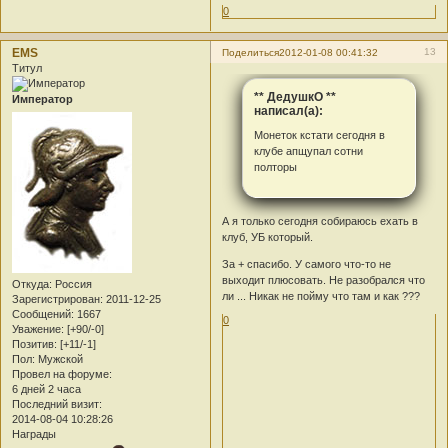
0
EMS
13
Поделиться
2012-01-08 00:41:32
Титул
** ДедушкО **
Император
написал(а):
Монеток кстати сегодня в
клубе апщупал сотни
полторы
А я только сегодня собираюсь ехать в
клуб, УБ который.
За + спасибо. У самого что-то не
выходит плюсовать. Не разобрался что
Откуда:
Россия
ли ... Никак не пойму что там и как ???
Зарегистрирован
: 2011-12-25
Сообщений:
1667
0
Уважение:
[+90/-0]
Позитив:
[+11/-1]
Пол:
Мужской
Провел на форуме:
6 дней 2 часа
Последний визит:
2014-08-04 10:28:26
Награды