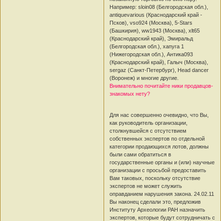
Например: sloin08 (Белгородская обл.),
antiquevarious (Краснодарский край -
Псков), vso924 (Москва), 5-Stars
(Башкирия), ww1943 (Москва), xlt65
(Краснодарский край), Эмиральд
(Белгородская обл.), хапуга 1
(Нижегородская обл.), Антика093
(Краснодарский край), Галыч (Москва),
sergaz (Санкт-Петербург), Head dancer
(Воронеж) и многие другие.
Внимательно почитайте ники продавцов-
знакомых нету?
Для нас совершенно очевидно, что Вы,
как руководитель организации,
столкнувшейся с отсутствием
собственных экспертов по отдельной
категории продающихся лотов, должны
были сами обратиться в
государственные органы и (или) научные
организации с просьбой предоставить
Вам таковых, поскольку отсутствие
экспертов не может служить
оправданием нарушения закона. 24.02.11
Вы наконец сделали это, предложив
Институту Археологии РАН назначить
экспертов, которые будут сотрудничать с