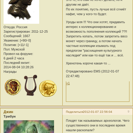
другим не даёт.
По их понятию, пусть лучше всё сгниёт
нафиг, чем у кого-то будет.
Уроды мля !!! Что они хотят, придавить
интерес к коллекционированию и
Откуда:
Россия
возможность пополнения коллекций ??!!
Зарегистрирован
: 2011-12-25
Сообщений:
1667
Запретить копать, потом запретить ввоз
Уважение:
[+90/-0]
монет через границу, а потом начать
Позитив:
[+11/-1]
частные коллекции изымать под
Пол:
Мужской
предлогом "расхищения культурного
Провел на форуме:
наследия" или как-то ещё так и ... всё.
6 дней 2 часа
Последний визит:
Хренотень короче какая-то ...
2014-08-04 10:28:26
Отредактировано EMS (2012-01-07
Награды
22:47:48)
+1
Джин
9
Поделиться
2012-01-07 22:56:04
Трибун
Плодят так называемых археологов. Чего
существенного они в последнее время
нашли-раскопали?