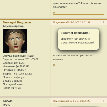
археологи или врачи? А может больные
археологи?
0
Геннадий Бордуков
4
Поделиться
2012-01-07 21:01:37
Администратор
Excursor написал(а):
археологи или врачи? А
может больные археологи?
Археологи, типа полторы тысщи
Откуда:
провинция Иудея
Зарегистрирован
: 2011-03-02
человек.
Сообщений:
49297
0
Уважение:
[+4769/-19]
Позитив:
[+11545/-1]
Возраст:
61
[1964-12-20]
Провел на форуме:
1 год 0 месяцев
Последний визит:
Вчера 19:21:39
Korwin
5
Поделиться
2012-01-07 21:06:20
Гость