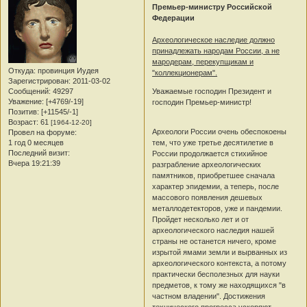
Премьер-министру Российской
Федерации
Археологическое наследие должно
принадлежать народам России, а не
мародерам, перекупщикам и
Откуда:
провинция Иудея
"коллекционерам".
Зарегистрирован
: 2011-03-02
Уважаемые господин Президент и
Сообщений:
49297
Уважение:
[+4769/-19]
господин Премьер-министр!
Позитив:
[+11545/-1]
Возраст:
61
[1964-12-20]
Археологи России очень обеспокоены
Провел на форуме:
тем, что уже третье десятилетие в
1 год 0 месяцев
Последний визит:
России продолжается стихийное
Вчера 19:21:39
разграбление археологических
памятников, приобретшее сначала
характер эпидемии, а теперь, после
массового появления дешевых
металлодетекторов, уже и пандемии.
Пройдет несколько лет и от
археологического наследия нашей
страны не останется ничего, кроме
изрытой ямами земли и вырванных из
археологического контекста, а потому
практически бесполезных для науки
предметов, к тому же находящихся "в
частном владении". Достижения
технического прогресса ускоряют