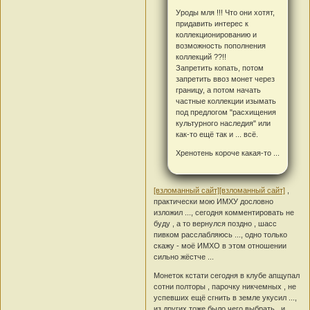
Уроды мля !!! Что они хотят,
придавить интерес к
коллекционированию и
возможность пополнения
коллекций ??!!
Запретить копать, потом
запретить ввоз монет через
границу, а потом начать
частные коллекции изымать
под предлогом "расхищения
культурного наследия" или
как-то ещё так и ... всё.
Хренотень короче какая-то ...
[взломанный сайт]
[взломанный сайт]
,
практически мою ИМХУ дословно
изложил ..., сегодня комментировать не
буду , а то вернулся поздно , шасс
пивком расслабляюсь ..., одно только
скажу - моё ИМХО в этом отношении
сильно жёстче ...
Монеток кстати сегодня в клубе апщупал
сотни полторы , парочку никчемных , не
успевших ещё сгнить в земле укусил ...,
из других тоже было чего выбрать , и