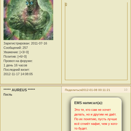
0
Зарегистрирован
: 2011-07-16
Сообщений:
257
Уважение:
[+3/-0]
Позитив:
[+6/-0]
Провел на форуме:
1 день 16 часов
Последний визит:
2012-11-17 14:08:05
***** AUREUS *****
10
Поделиться
2012-01-08 00:11:21
Гость
EMS написал(а):
Это те, кто сам не хочет
делать, но и другим не даёт.
По их понятию, пусть лучше
всё сгниёт нафиг, чем у кого-
то будет.