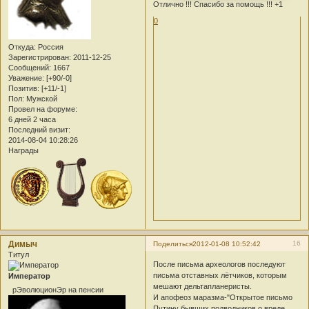
Отлично !!! Спасибо за помощь !!! +1
0
Откуда:
Россия
Зарегистрирован
: 2011-12-25
Сообщений:
1667
Уважение:
[+90/-0]
Позитив:
[+11/-1]
Пол:
Мужской
Провел на форуме:
6 дней 2 часа
Последний визит:
2014-08-04 10:28:26
Награды
Димыч
16
Поделиться
2012-01-08 10:52:42
Титул
После письма археологов последуют
письма отставных лётчиков, которым
Император
мешают дельтапланеристы.
рЭволюционЭр на пенсии
И апофеоз маразма-"Открытое письмо
Путину бывших подводников о вреде,