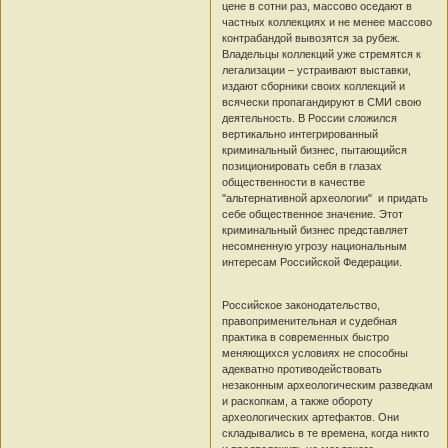
цене в сотни раз, массово оседают в
частных коллекциях и не менее массово
контрабандой вывозятся за рубеж.
Владельцы коллекций уже стремятся к
легализации – устраивают выставки,
издают сборники своих коллекций и
всячески пропагандируют в СМИ свою
деятельность. В России сложился
вертикально интегрированный
криминальный бизнес, пытающийся
позиционировать себя в глазах
общественности в качестве
"альтернативной археологии" и придать
себе общественное значение. Этот
криминальный бизнес представляет
несомненную угрозу национальным
интересам Российской Федерации.
Российское законодательство,
правоприменительная и судебная
практика в современных быстро
меняющихся условиях не способны
адекватно противодействовать
незаконным археологическим разведкам
и раскопкам, а также обороту
археологических артефактов. Они
складывались в те времена, когда никто