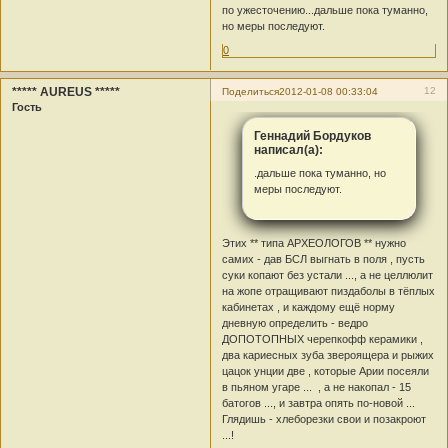
по ужесточению...дальше пока туманно,
но меры последуют.
0
***** AUREUS *****
12
Поделиться
2012-01-08 00:33:04
Гость
Геннадий Бордуков
написал(а):
.дальше пока туманно, но
меры последуют.
Этих ** типа АРХЕОЛОГОВ ** нужно
самих - дав БСЛ выгнать в поля , пусть
суки копают без устали ..., а не целлюлит
на жопе отращивают пиздаболы в тёплых
кабинетах , и каждому ещё норму
дневную определить - ведро
ДОПОТОПНЫХ черепкофф керамики ,
два кариесных зуба звероящера и рыжих
цацок унции две , которые Арии посеяли
в пьяном угаре ...
, а не накопал - 15
батогов ..., и завтра опять по-новой ...
Глядишь - хлеборезки свои и позакроют
...!