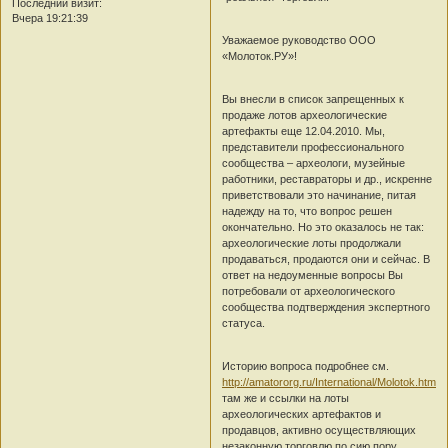
Последний визит:
Вчера 19:21:39
Уважаемое руководство ООО
«Молоток.РУ»!
Вы внесли в список запрещенных к
продаже лотов археологические
артефакты еще 12.04.2010. Мы,
представители профессионального
сообщества – археологи, музейные
работники, реставраторы и др., искренне
приветствовали это начинание, питая
надежду на то, что вопрос решен
окончательно. Но это оказалось не так:
археологические лоты продолжали
продаваться, продаются они и сейчас. В
ответ на недоуменные вопросы Вы
потребовали от археологического
сообщества подтверждения экспертного
статуса.
Историю вопроса подробнее см.
http://amatororg.ru/International/Molotok.htm,
там же и ссылки на лоты
археологических артефактов и
продавцов, активно осуществляющих
незаконную торговлю по сию пору.