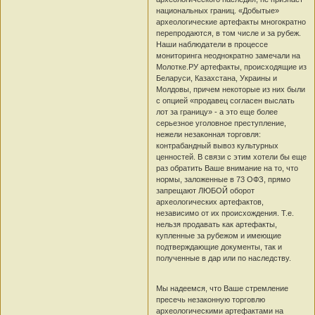
национальных границ. «Добытые»
археологические артефакты многократно
перепродаются, в том числе и за рубеж.
Наши наблюдатели в процессе
мониторинга неоднократно замечали на
Молотке.РУ артефакты, происходящие из
Беларуси, Казахстана, Украины и
Молдовы, причем некоторые из них были
с опцией «продавец согласен выслать
лот за границу» - а это еще более
серьезное уголовное преступление,
нежели незаконная торговля:
контрабандный вывоз культурных
ценностей. В связи с этим хотели бы еще
раз обратить Ваше внимание на то, что
нормы, заложенные в 73 ОФЗ, прямо
запрещают ЛЮБОЙ оборот
археологических артефактов,
независимо от их происхождения. Т.е.
нельзя продавать как артефакты,
купленные за рубежом и имеющие
подтверждающие документы, так и
полученные в дар или по наследству.
Мы надеемся, что Ваше стремление
пресечь незаконную торговлю
археологическими артефактами на