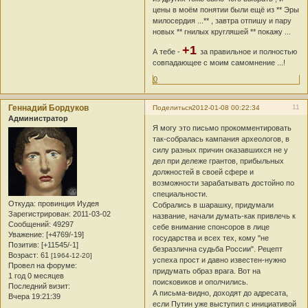
цены в моём понятии были ещё из ** Эры
милосердия ...** , завтра отпишу и пару
новых ** гнилых кругляшей ** покажу ...
+1
А тебе -
за правильное и полностью
совпадающее с моим самомнение ...!
0
Геннадий Бордуков
11
Поделиться
2012-01-08 00:22:34
Администратор
Я могу это письмо прокомментировать
так-собралась кампания археологов, в
силу разных причин оказавшихся не у
дел при дележе грантов, прибыльных
должностей в своей сфере и
возможности зарабатывать достойно по
специальности.
Откуда:
провинция Иудея
Собрались в шарашку, придумали
Зарегистрирован
: 2011-03-02
название, начали думать-как привлечь к
Сообщений:
49297
себе внимание спонсоров в лице
Уважение:
[+4769/-19]
государства и всех тех, кому "не
Позитив:
[+11545/-1]
безразлична судьба России". Рецепт
Возраст:
61
[1964-12-20]
успеха прост и давно известен-нужно
Провел на форуме:
придумать образ врага. Вот на
1 год 0 месяцев
поисковиков и ополчились.
Последний визит:
А письма-видно, доходят до адресата,
Вчера 19:21:39
если Путин уже выступил с инициативой