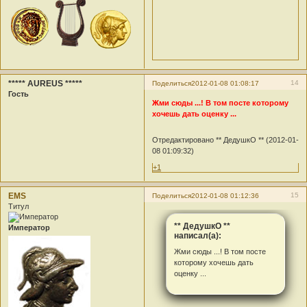
***** AUREUS *****
14
Поделиться
2012-01-08 01:08:17
Гость
Жми сюды ...! В том посте которому
хочешь дать оценку ...
Отредактировано ** ДедушкО ** (2012-01-
08 01:09:32)
+1
EMS
15
Поделиться
2012-01-08 01:12:36
Титул
** ДедушкО **
Император
написал(а):
Жми сюды ...! В том посте
которому хочешь дать
оценку ...