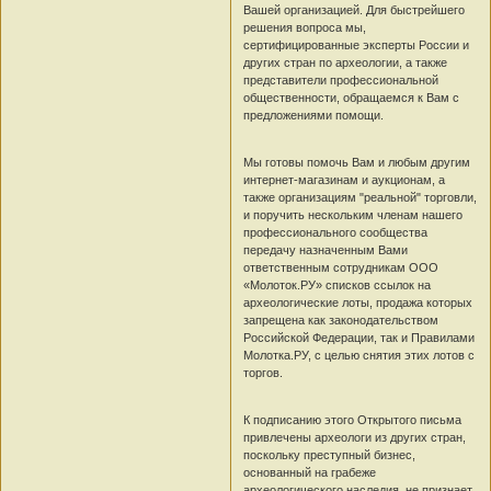
Вашей организацией. Для быстрейшего
решения вопроса мы,
сертифицированные эксперты России и
других стран по археологии, а также
представители профессиональной
общественности, обращаемся к Вам с
предложениями помощи.
Мы готовы помочь Вам и любым другим
интернет-магазинам и аукционам, а
также организациям "реальной" торговли,
и поручить нескольким членам нашего
профессионального сообщества
передачу назначенным Вами
ответственным сотрудникам ООО
«Молоток.РУ» списков ссылок на
археологические лоты, продажа которых
запрещена как законодательством
Российской Федерации, так и Правилами
Молотка.РУ, с целью снятия этих лотов с
торгов.
К подписанию этого Открытого письма
привлечены археологи из других стран,
поскольку преступный бизнес,
основанный на грабеже
археологического наследия, не признает