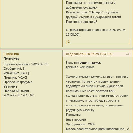
Посыпаем оставшимся сыром и
добавляем сухарики.
Вкусный салат "Цезарь" с куриной
грудкой, сыром и сухариками готов!
Приятного аппетита!
Отредактировано LunaLina (2026-05-08
22:50:00)
+2
LunaLina
11
Поделиться
2026-05-25 19:41:00
Легионер
Простой
рецепт гренок
Зарегистрирован
: 2026-02-05
Гренки с чесноком
Сообщений:
3
Уважение:
[+4/-0]
Замечательная закуска к пиву – гренки с
Позитив:
[+0/-0]
чесноком. Готовится моментально,
Провел на форуме:
подойдет и к пиву, и к чаю. Даже если
29 минут
Последний визит:
неожиданные гости застали ваш
2026-05-25 19:41:02
холодильник пустым, приготовьте гренки
с чесноком, и гости будут хрустеть
аппетитными кусочками, нахваливая
радушную хозяйку.
Продукты
(на 2 порции)
Хлеб ржаной - 200 г
Масло растительное рафинированное - 2