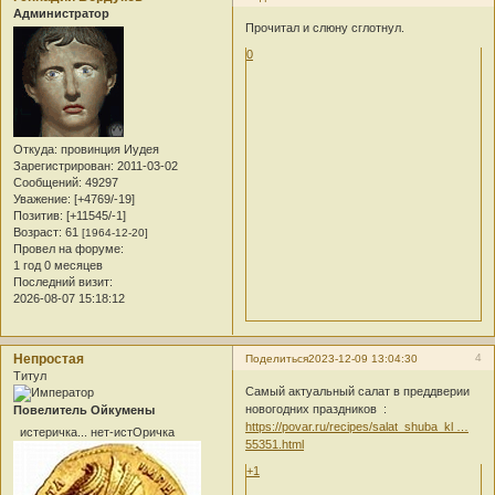
Администратор
Прочитал и слюну сглотнул.
0
Откуда:
провинция Иудея
Зарегистрирован
: 2011-03-02
Сообщений:
49297
Уважение:
[+4769/-19]
Позитив:
[+11545/-1]
Возраст:
61
[1964-12-20]
Провел на форуме:
1 год 0 месяцев
Последний визит:
2026-08-07 15:18:12
Непростая
4
Поделиться
2023-12-09 13:04:30
Титул
Самый актуальный салат в преддверии
новогодних праздников
:
Повелитель Ойкумены
https://povar.ru/recipes/salat_shuba_kl …
истеричка... нет-истОричка
55351.html
+1