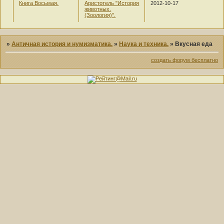
Книга Восьмая.
Аристотель "История
2012-10-17
животных.
(Зоология)".
»
Античная история и нумизматика.
»
Наука и техника.
»
Вкусная еда
создать форум бесплатно