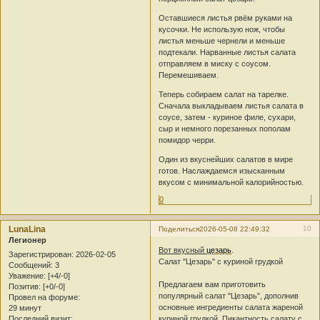
Оставшиеся листья рвём руками на
кусочки. Не использую нож, чтобы
листья меньше чернели и меньше
подтекали. Нарванные листья салата
отправляем в миску с соусом.
Перемешиваем.
Теперь собираем салат на тарелке.
Сначала выкладываем листья салата в
соусе, затем - куриное филе, сухари,
сыр и немного порезанных пополам
помидор черри.
Один из вкуснейших салатов в мире
готов. Наслаждаемся изысканным
вкусом с минимальной калорийностью.
0
LunaLina
10
Поделиться
2026-05-08 22:49:32
Легионер
Вот вкусный
цезарь
.
Зарегистрирован
: 2026-02-05
Салат "Цезарь" с куриной грудкой
Сообщений:
3
Уважение:
[+4/-0]
Предлагаем вам приготовить
Позитив:
[+0/-0]
популярный салат "Цезарь", дополнив
Провел на форуме:
основные ингредиенты салата жареной
29 минут
Последний визит:
куриной грудкой. Пикантность салату с