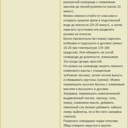
разогретой сковороде с оливковым
маслом до легкой румяности (около 10
минут).
Можно немного отойти от классики и
отварить куриное филе в подсоленной
воде до мягкости (20-25 минут), а затем
нарезать кусочками или разделить
руками на полоски.
Батон (желательно без корки) нарезать
кубиками и подсушить в духовке (минут
15-20 при температуре 170-180
градусов). Или обжарить на сухой
сковороде до румяности, помешивая.
Это когда Цезарь простой.
Но можно на сковороде нагреть немного
оливкового масла с очищенным
зубчиком чеснока, затем чеснок вынуть
и обжаривать крутоны (гренки). Можно
перемешать кусочки батона с оливковым
маслом и высушить в духовке.
Заправка: перемешать измельченный/
выдавленный чеснок, горчицу, соль,
перец, оливковое масло, добавить
лимонный сок (можно добавить чайную
ложку майонеза, но и без него заправка
хороша).
Разрезать помидорки черри пополам.
Яйца отварить вкрутую и крупно