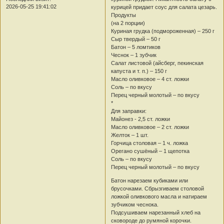
2026-05-25 19:41:02
курицей придает соус для салата цезарь.
Продукты
(на 2 порции)
Куриная грудка (подмороженная) – 250 г
Сыр твердый – 50 г
Батон – 5 ломтиков
Чеснок – 1 зубчик
Салат листовой (айсберг, пекинская
капуста и т. п.) – 150 г
Масло оливковое – 4 ст. ложки
Соль – по вкусу
Перец черный молотый – по вкусу
*
Для заправки:
Майонез - 2,5 ст. ложки
Масло оливковое – 2 ст. ложки
Желток – 1 шт.
Горчица столовая – 1 ч. ложка
Орегано сушёный – 1 щепотка
Соль – по вкусу
Перец черный молотый – по вкусу
Батон нарезаем кубиками или
брусочками. Сбрызгиваем столовой
ложкой оливкового масла и натираем
зубчиком чеснока.
Подсушиваем нарезанный хлеб на
сковороде до румяной корочки.