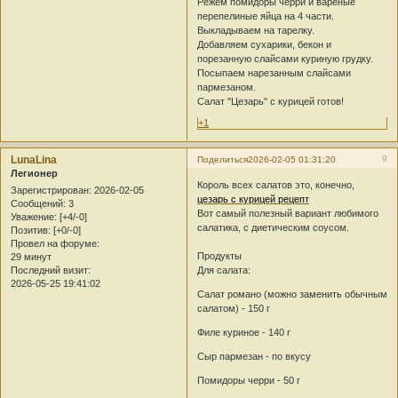
Режем помидоры черри и вареные
перепелиные яйца на 4 части.
Выкладываем на тарелку.
Добавляем сухарики, бекон и
порезанную слайсами куриную грудку.
Посыпаем нарезанным слайсами
пармезаном.
Салат "Цезарь" с курицей готов!
+1
LunaLina
9
Поделиться
2026-02-05 01:31:20
Легионер
Король всех салатов это, конечно,
Зарегистрирован
: 2026-02-05
цезарь с курицей рецепт
Сообщений:
3
Вот самый полезный вариант любимого
Уважение:
[+4/-0]
салатика, с диетическим соусом.
Позитив:
[+0/-0]
Провел на форуме:
Продукты
29 минут
Последний визит:
Для салата:
2026-05-25 19:41:02
Салат романо (можно заменить обычным
салатом) - 150 г
Филе куриное - 140 г
Сыр пармезан - по вкусу
Помидоры черри - 50 г