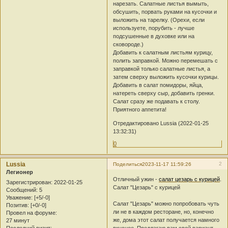
нарезать. Салатные листья вымыть,
обсушить, порвать руками на кусочки и
выложить на тарелку. (Орехи, если
используете, порубить - лучше
подсушенные в духовке или на
сковороде.)
Добавить к салатным листьям курицу,
полить заправкой. Можно перемешать с
заправкой только салатные листья, а
затем сверху выложить кусочки курицы.
Добавить в салат помидоры, яйца,
натереть сверху сыр, добавить гренки.
Салат сразу же подавать к столу.
Приятного аппетита!
Отредактировано Lussia (2022-01-25
13:32:31)
0
Lussia
2
Поделиться
2023-11-17 11:59:26
Легионер
Отличный ужин -
салат цезарь с курицей
.
Зарегистрирован
: 2022-01-25
Салат "Цезарь" с курицей
Сообщений:
5
Уважение:
[+5/-0]
Салат "Цезарь" можно попробовать чуть
Позитив:
[+0/-0]
ли не в каждом ресторане, но, конечно
Провел на форуме:
же, дома этот салат получается намного
27 минут
Последний визит:
вкуснее. Предлагаю вам свой вариант