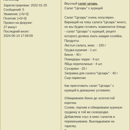
Вкусный
салат цезарь
.
Зарегистрирован
: 2022-01-25
Салат "Цезарь" с курицей
Сообщений:
5
Уважение:
[+5/-0]
Салат "Цезарь" очень популярен.
Позитив:
[+0/-0]
Вариаций на тему салата "Цезарь" много,
Провел на форуме:
но мы будем готовить знаменитое блюдо
27 минут
Последний визит:
- салат "Цезарь" с курицей, рецепт
2024-05-14 17:09:59
которого должна знать каждая хозяйка.
Продукты
Листья салата, микс - 150 г
Грудка куриная - 1 шт.
Бекон - 40 г
Помидоры черри - 4 шт.
Яйца перепелиные - 4 шт.
Сухарики - 20 г
Заправка для салата "Цезарь" - 40 г
Сыр пармезан
Как приготовить салат "Цезарь" с
курицей в домашних условиях:
Обжариваем бекон до золотистой
корочки.
Солим, перчим и обжариваем куриную
грудинку в той же сковородке.
Добавляем соус в микс салатов и
перемешиваем. Выкладываем на
тарелку.