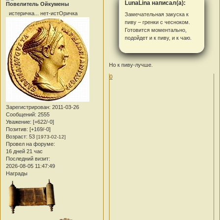
LunaLina написал(а):
Повелитель Ойкумены
истеричка... нет-истОричка
Замечательная закуска к
пиву – гренки с чесноком.
Готовится моментально,
подойдет и к пиву, и к чаю.
Но к пиву-лучше.
0
Зарегистрирован
: 2011-03-26
Сообщений:
2555
Уважение:
[+622/-0]
Позитив:
[+169/-0]
Возраст:
53
[1973-02-12]
Провел на форуме:
16 дней 21 час
Последний визит:
2026-08-05 11:47:49
Награды