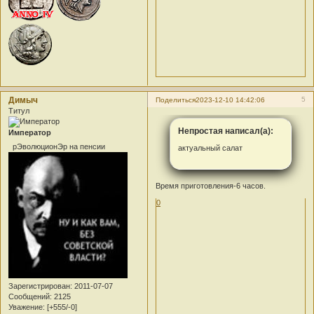
Димыч
5
Поделиться
2023-12-10 14:42:06
Титул
Непростая написал(а):
Император
рЭволюционЭр на пенсии
актуальный салат
Время приготовления-6 часов.
0
Зарегистрирован
: 2011-07-07
Сообщений:
2125
Уважение:
[+555/-0]