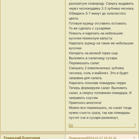
разогретую сковороду. Сверху выдавить
через чеснокодавку 2-3 зубчика чеснока.
Обжарить 5-7 минут до золотистого
цвета.
Готовую курицу отставить остывать.
То же сделать с сухарями.
Помыть и нарезать на небольшие
кусочки пекинскую капусту.
Нарезать курицу на такие же небольшие
кусочки.
Натереть на мелкой терке сыр.
Выложить в салатницу сухари.
Перемешать салат.
Смешать 2 измельченных зубчика
чеснока, соль и майонез. Это и будет
заправка для салата.
Нарезать пополам помидоры черри.
Теперь формируем салат. Выложить
салат, а сверху половинки помидора. И
заправить соусом.
Приятного аппетита!
Можно все перемешать, но салат тогда
нужно съесть сразу, так как помидоры
пустят сок и сухари размокнут,
+1
Геннадий Бордуков
3
Поделиться
2023-11-17 22:21:11