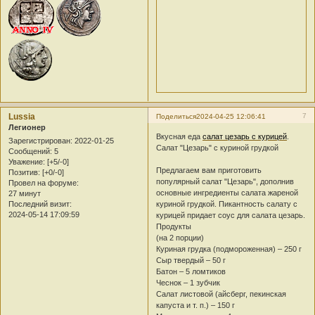
Lussia
7
Поделиться
2024-04-25 12:06:41
Легионер
Вкусная еда
салат цезарь с курицей
.
Зарегистрирован
: 2022-01-25
Салат "Цезарь" с куриной грудкой
Сообщений:
5
Уважение:
[+5/-0]
Предлагаем вам приготовить
Позитив:
[+0/-0]
популярный салат "Цезарь", дополнив
Провел на форуме:
основные ингредиенты салата жареной
27 минут
Последний визит:
куриной грудкой. Пикантность салату с
2024-05-14 17:09:59
курицей придает соус для салата цезарь.
Продукты
(на 2 порции)
Куриная грудка (подмороженная) – 250 г
Сыр твердый – 50 г
Батон – 5 ломтиков
Чеснок – 1 зубчик
Салат листовой (айсберг, пекинская
капуста и т. п.) – 150 г