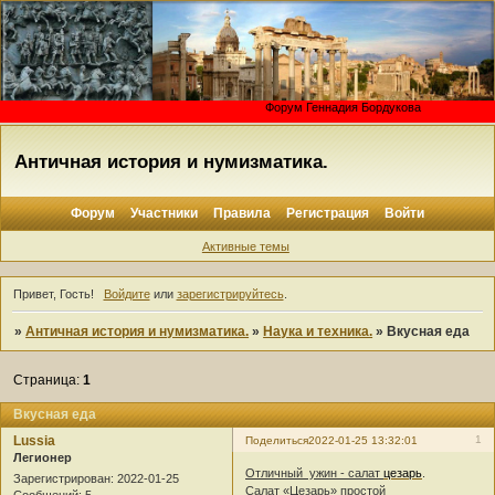
Форум Геннадия Бордуко
Античная история и нумизматика.
Форум
Участники
Правила
Регистрация
Войти
Активные темы
Привет, Гость!
Войдите
или
зарегистрируйтесь
.
»
Античная история и нумизматика.
»
Наука и техника.
»
Вкусная еда
Страница:
1
Вкусная еда
Lussia
1
Поделиться
2022-01-25 13:32:01
Легионер
Отличный ужин - салат
цезарь
.
Зарегистрирован
: 2022-01-25
Салат «Цезарь» простой