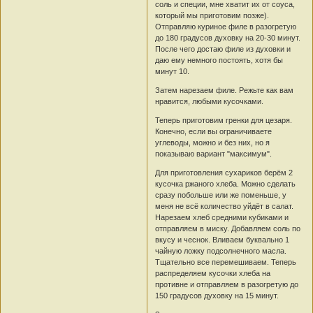
соль и специи, мне хватит их от соуса,
который мы приготовим позже).
Отправляю куриное филе в разогретую
до 180 градусов духовку на 20-30 минут.
После чего достаю филе из духовки и
даю ему немного постоять, хотя бы
минут 10.
Затем нарезаем филе. Режьте как вам
нравится, любыми кусочками.
Теперь приготовим гренки для цезаря.
Конечно, если вы ограничиваете
углеводы, можно и без них, но я
показываю вариант "максимум".
Для приготовления сухариков берём 2
кусочка ржаного хлеба. Можно сделать
сразу побольше или же поменьше, у
меня не всё количество уйдёт в салат.
Нарезаем хлеб средними кубиками и
отправляем в миску. Добавляем соль по
вкусу и чеснок. Вливаем буквально 1
чайную ложку подсолнечного масла.
Тщательно все перемешиваем. Теперь
распределяем кусочки хлеба на
противне и отправляем в разогретую до
150 градусов духовку на 15 минут.