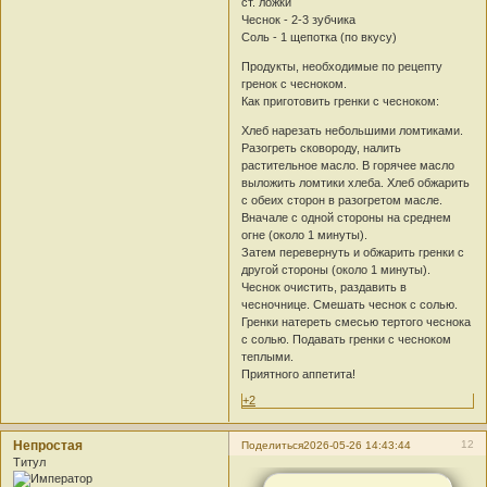
ст. ложки
Чеснок - 2-3 зубчика
Соль - 1 щепотка (по вкусу)
Продукты, необходимые по рецепту
гренок с чесноком.
Как приготовить гренки с чесноком:
Хлеб нарезать небольшими ломтиками.
Разогреть сковороду, налить
растительное масло. В горячее масло
выложить ломтики хлеба. Хлеб обжарить
с обеих сторон в разогретом масле.
Вначале с одной стороны на среднем
огне (около 1 минуты).
Затем перевернуть и обжарить гренки с
другой стороны (около 1 минуты).
Чеснок очистить, раздавить в
чесночнице. Смешать чеснок с солью.
Гренки натереть смесью тертого чеснока
с солью. Подавать гренки с чесноком
теплыми.
Приятного аппетита!
+2
Непростая
12
Поделиться
2026-05-26 14:43:44
Титул