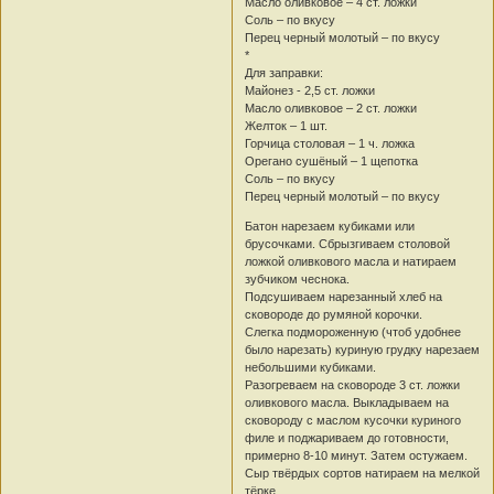
Масло оливковое – 4 ст. ложки
Соль – по вкусу
Перец черный молотый – по вкусу
*
Для заправки:
Майонез - 2,5 ст. ложки
Масло оливковое – 2 ст. ложки
Желток – 1 шт.
Горчица столовая – 1 ч. ложка
Орегано сушёный – 1 щепотка
Соль – по вкусу
Перец черный молотый – по вкусу
Батон нарезаем кубиками или
брусочками. Сбрызгиваем столовой
ложкой оливкового масла и натираем
зубчиком чеснока.
Подсушиваем нарезанный хлеб на
сковороде до румяной корочки.
Слегка подмороженную (чтоб удобнее
было нарезать) куриную грудку нарезаем
небольшими кубиками.
Разогреваем на сковороде 3 ст. ложки
оливкового масла. Выкладываем на
сковороду с маслом кусочки куриного
филе и поджариваем до готовности,
примерно 8-10 минут. Затем остужаем.
Сыр твёрдых сортов натираем на мелкой
тёрке.