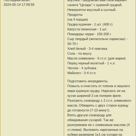
2024-05-14 17:09:59
салата "Цезарь" с куриной грудкой.
Невероятно вкусный и сытный.
Продукты
(на 4 порции)
Грудка куриная - 1 шт. (400 г)
Капуста пекинская - 1 шт.
Помидоры черри - 150-200 г
Сыр твердый (желательно пармезан) -
50-70 г
Хлеб белый - 3-4 ломтика
Соль - по вкусу
Масло оливковое - 6 ст.л. (для жарки)
Перец черный молотый - 1 ч.л.
Чеснок - 4 зубчика
Майонез - 3-4 ст.л.
Подготовить ингредиенты.
Помыть и очистить от пленок и лишнего
жира куриную грудку. Нарезать ее на
куски шириной 3 см поперек филе.
Разогреть сковороду с 2 ст.л. оливкового
масла. Обжарить с двух сторон курицу
до готовности (7-10 минут).
Взять другую сковороду для
обжаривания сухарей. Так же
разогреваем ее с оливковым маслом (4
ст.ложки). Выложить нарезанные на
кубики размером 1х1 см сухари на