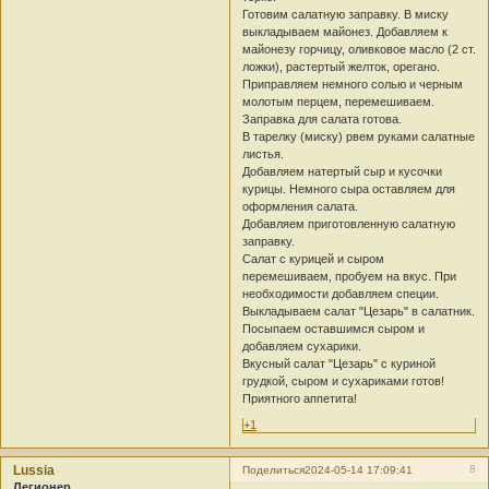
Готовим салатную заправку. В миску
выкладываем майонез. Добавляем к
майонезу горчицу, оливковое масло (2 ст.
ложки), растертый желток, орегано.
Приправляем немного солью и черным
молотым перцем, перемешиваем.
Заправка для салата готова.
В тарелку (миску) рвем руками салатные
листья.
Добавляем натертый сыр и кусочки
курицы. Немного сыра оставляем для
оформления салата.
Добавляем приготовленную салатную
заправку.
Салат с курицей и сыром
перемешиваем, пробуем на вкус. При
необходимости добавляем специи.
Выкладываем салат "Цезарь" в салатник.
Посыпаем оставшимся сыром и
добавляем сухарики.
Вкусный салат "Цезарь" с куриной
грудкой, сыром и сухариками готов!
Приятного аппетита!
+1
Lussia
8
Поделиться
2024-05-14 17:09:41
Легионер