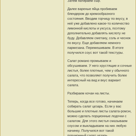
Затем натираем сыр.
Далее вареные яйца пробиваем
блендером до кремообразного
состояния. Вводим горчицу по вкусу, в
неё уже добавлено какое-то количество
лимонной кислоты и уксуса, поэтому
дополнительно добавлять кислоту не
буду. Добавляем сметану, соль и чеснок
по вкусу. Еще добавляем немного
пармезана. Перемешиваем. В итоге
получился соус вот такой текстуры.
Салат романо промываем и
обсушиваем. У него хрустящие и сочные
листья, более плотные, чем у обычного
салата, что позволяет получить более
интересный на вид и вкус вариант
салата.
Разбираем кочан на листы.
Теперь, когда все готово, начинаем
собирать салат цезарь. Если у вас
большие и плотные листы салата-ромэн,
можно сделать порционные лодочки с
салатом. Для этого листья смазываем
соусом и выкладываем на них любую
начинку. Получился вот такой
порционный салат цезарь.