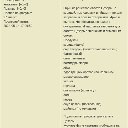
Сообщений:
5
Уважение:
[+5/-0]
Один из рецептов салата Цезарь - с
Позитив:
[+0/-0]
курицей, помидорами и яйцами - не для
Провел на форуме:
заправки, а просто отварными. Ярче и
27 минут
Последний визит:
сытнее. Но обязательно салат с
2024-05-14 17:09:59
сухариками. И масляная заправка для
салата Цезарь с чесноком и лимонным
соком.
Продукты
курица (филе)
сыр твёрдый (желательно пармезан)
батон белый
салат зеленый
помидоры черри
яйца
ядра грецких орехов (по желанию)
масло оливковое
чеснок
горчица
сок лимона (по вкусу)
соль
перец
соус цезарь (по желанию)
майонез (по желанию)
Подготовить продукты для салата
Цезарь.
Куриное филе нарезать и обжарить на