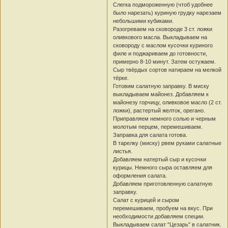
Слегка подмороженную (чтоб удобнее
было нарезать) куриную грудку нарезаем
небольшими кубиками.
Разогреваем на сковороде 3 ст. ложки
оливкового масла. Выкладываем на
сковороду с маслом кусочки куриного
филе и поджариваем до готовности,
примерно 8-10 минут. Затем остужаем.
Сыр твёрдых сортов натираем на мелкой
тёрке.
Готовим салатную заправку. В миску
выкладываем майонез. Добавляем к
майонезу горчицу, оливковое масло (2 ст.
ложки), растертый желток, орегано.
Приправляем немного солью и черным
молотым перцем, перемешиваем.
Заправка для салата готова.
В тарелку (миску) рвем руками салатные
листья.
Добавляем натертый сыр и кусочки
курицы. Немного сыра оставляем для
оформления салата.
Добавляем приготовленную салатную
заправку.
Салат с курицей и сыром
перемешиваем, пробуем на вкус. При
необходимости добавляем специи.
Выкладываем салат "Цезарь" в салатник.