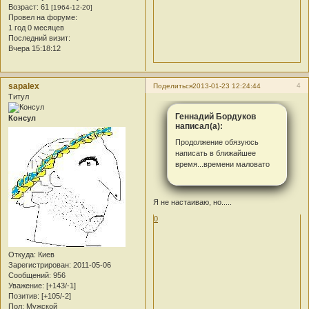
Возраст:
61
[1964-12-20]
Провел на форуме:
1 год 0 месяцев
Последний визит:
Вчера 15:18:12
sapalex
4
Поделиться
2013-01-23 12:24:44
Титул
Геннадий Бордуков
Консул
написал(а):
Продолжение обязуюсь
написать в ближайшее
время...времени маловато
Я не настаиваю, но.....
0
Откуда:
Киев
Зарегистрирован
: 2011-05-06
Сообщений:
956
Уважение:
[+143/-1]
Позитив:
[+105/-2]
Пол:
Мужской