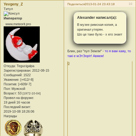
Yevgeny_Z
10
Поделиться
2013-01-24 23:43:18
Титул
Alexander написал(а):
Император
www.meteorit.pro
В музее римская копия, а
оригинал утерян.
Шо це таке було - х его знает
Блин, раз "пуп Земли" -
то я вам кажу, то
такi е мЭтЭорiт! Авжеж!
0
Откуда:
Tegucigalpa
Зарегистрирован
: 2012-08-15
Сообщений:
1522
Уважение:
[+412/-8]
Позитив:
[+609/-7]
Пол:
Мужской
Возраст:
53
[1972-10-04]
Провел на форуме:
19 дней 16 часов
Последний визит:
2019-10-08 18:26:06
Награды