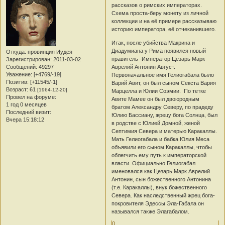
рассказов о римских императорах.
Схема проста-беру монету из личной
коллекции и на её примере рассказываю
историю императора, её отчеканившего.
Итак, после убийства Макрина и
Диадумиана у Рима появился новый
Откуда:
провинция Иудея
правитель -Император Цезарь Марк
Зарегистрирован
: 2011-03-02
Аврелий Антонин Август.
Сообщений:
49297
Уважение:
[+4769/-19]
Первоначальное имя Гелиогабала было
Позитив:
[+11545/-1]
Варий Авит, он был сыном Секста Вария
Возраст:
61
[1964-12-20]
Марцелла и Юлии Соэмии. По тетке
Провел на форуме:
Авите Мамее он был двоюродным
1 год 0 месяцев
братом Александру Северу, по прадеду
Последний визит:
Юлию Бассиану, жрецу бога Солнца, был
Вчера 15:18:12
в родстве с Юлией Домной, женой
Септимия Севера и матерью Каракаллы.
Мать Гелиогабала и бабка Юлия Меса
объявили его сыном Каракаллы, чтобы
облегчить ему путь к императорской
власти. Официально Гелиогабал
именовался как Цезарь Марк Аврелий
Антонин, сын божественного Антонина
(т.е. Каракаллы), внук божественного
Севера. Как наследственный жрец бога-
покровителя Эдессы Эла-Габала он
назывался также Элагабалом.
0