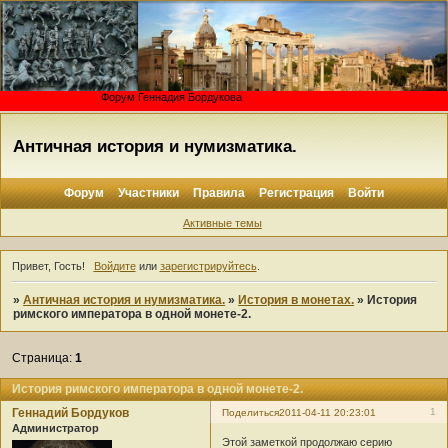
Форум Геннадия Бордукова
Античная история и нумизматика.
Форум
Участники
Правила
Регистрация
Войти
Активные темы
Привет, Гость!
Войдите
или
зарегистрируйтесь
.
»
Античная история и нумизматика.
»
История в монетах.
»
История
римского императора в одной монете-2.
Страница:
1
История римского императора в одной монете-2.
Геннадий Бордуков
1
Поделиться
2011-04-11 20:23:01
Администратор
Этой заметкой продолжаю серию