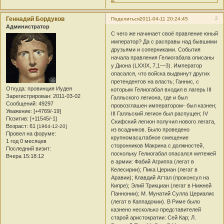
Геннадий Бордуков
2
Поделиться
2011-04-11 20:24:45
Администратор
С чего же начинает своё правление юный
император? Да с расправы над бывшими
друзьями и соперниками. События
начала правления Гелиогабала описаны
у Диона (LXXIX, 7,1—3). Император
опасался, что войска выдвинут других
претендентов на власть; Ганнис, с
Откуда:
провинция Иудея
которым Гелиогабал входил в лагерь III
Зарегистрирован
: 2011-03-02
Галльского легиона, где и был
Сообщений:
49297
провозглашен императором- был казнен;
Уважение:
[+4769/-19]
III Галльский легион был распущен; IV
Позитив:
[+11545/-1]
Скифский легион получил нового легата,
Возраст:
61
[1964-12-20]
из всадников. Было проведено
Провел на форуме:
крупномасштаб­ное смещение
1 год 0 месяцев
сторонников Макрина с должностей,
Последний визит:
поскольку Гелиогабал опасался мятежей
Вчера 15:18:12
в армии: Фабий Агриппа (легат в
Келесирии); Пика Цери­ан (легат в
Аравии); Клавдий Аттал (проконсул на
Кипре); Элий Трикциан (легат в Нижней
Паннонии); М. Мунатий Сулла Цериалис
(легат в Каппадо­кии). В Риме было
казнено несколько представителей
старой аристократии: Сей Кар; Л.