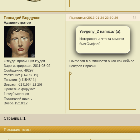
Геннадий Бордуков
11
Поделиться
2013-01-24 23:50:26
Администратор
Yevgeny_Z написал(а):
Интересно, а что за камнем
был Омфал?
Омфалов в античности было-как сейчас
Откуда:
провинция Иудея
Зарегистрирован
: 2011-03-02
центров Евразии...
Сообщений:
49297
0
Уважение:
[+4769/-19]
Позитив:
[+11545/-1]
Возраст:
61
[1964-12-20]
Провел на форуме:
1 год 0 месяцев
Последний визит:
Вчера 15:18:12
Страница:
1
Похожие темы