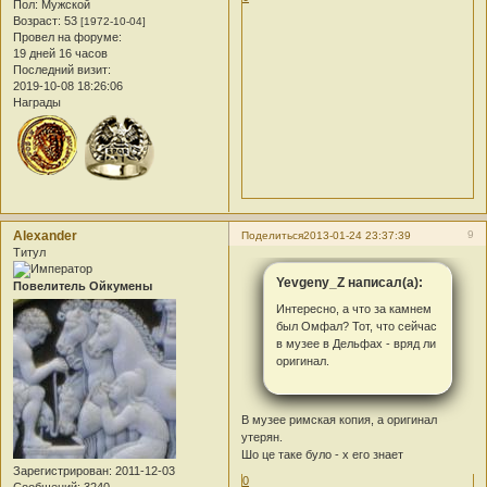
Пол:
Мужской
Возраст:
53
[1972-10-04]
Провел на форуме:
19 дней 16 часов
Последний визит:
2019-10-08 18:26:06
Награды
Alexander
9
Поделиться
2013-01-24 23:37:39
Титул
Yevgeny_Z написал(а):
Повелитель Ойкумены
Интересно, а что за камнем
был Омфал? Тот, что сейчас
в музее в Дельфах - вряд ли
оригинал.
В музее римская копия, а оригинал
утерян.
Шо це таке було - х его знает
Зарегистрирован
: 2011-12-03
0
Сообщений:
3240