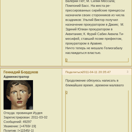
Валерий Пет; М. Силий Мессала;
Помпоний Басс. На места ре­
прессированных сирийские принцессы
назначили своих сторонников из чис­ла
всадников: Ульпий Виктор получил
назначение прокуратором в Дакию; М.
Эдиний Юлиан прокуратором в
Аквитанию; К. Фурий Сабин Аквила Ти­
месифей, ставший позже префектом,
прокуратором в Аравию.
Ничто теперь не мешало Гелиогабалу
наслаждаться властью.
0
Геннадий Бордуков
3
Поделиться
2011-04-11 20:35:47
Администратор
Продолжение обязуюсь написать в
ближайшее время...времени маловато
0
Откуда:
провинция Иудея
Зарегистрирован
: 2011-03-02
Сообщений:
49297
Уважение:
[+4769/-19]
Позитив:
[+11545/-1]