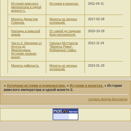
История римского
История в монетах.
2011-04-11
императора в одной
монете-1.
Монеты Династии
Монеты из личных
2017-02-28
Северов.
коллекций.
Награды в римской
От царей до падения
2015-10-29
армии
Константинополя.
Часть II. Империя от
Гарольд Мэттингли
2012-11-24
Агуста до
"Монеты Рима".
Диоклетиана.
Избранные главы.
История чеканки
монет.
Монеты gallienus'а.
Монеты из личных
2023-01-29
коллекций.
»
Античная история и нумизматика.
»
История в монетах.
»
История
римского императора в одной монете-2.
создать форум бесплатно