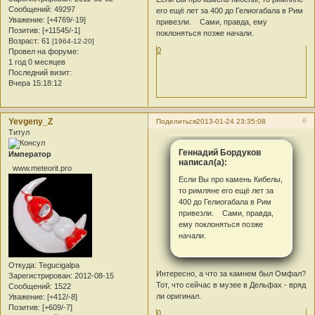
Сообщений:
49297
его ещё лет за 400 до Гелиогабала в Рим
Уважение:
[+4769/-19]
привезли.
Сами, правда, ему
Позитив:
[+11545/-1]
поклоняться позже начали.
Возраст:
61
[1964-12-20]
0
Провел на форуме:
1 год 0 месяцев
Последний визит:
Вчера 15:18:12
Yevgeny_Z
8
Поделиться
2013-01-24 23:35:08
Титул
Геннадий Бордуков
Император
написал(а):
www.meteorit.pro
Если Вы про камень Кибелы,
то римляне его ещё лет за
400 до Гелиогабала в Рим
привезли. Сами, правда,
ему поклоняться позже
начали.
Откуда:
Tegucigalpa
Интересно, а что за камнем был Омфал?
Зарегистрирован
: 2012-08-15
Тот, что сейчас в музее в Дельфах - вряд
Сообщений:
1522
ли оригинал.
Уважение:
[+412/-8]
Позитив:
[+609/-7]
0