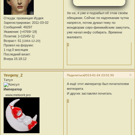
Хе-хе, я уже и подзабыл об этом своём
обещании. Сейчас по надчеканам чутка
Откуда:
провинция Иудея
Зарегистрирован
: 2011-03-02
напрягся, потом думал тему по
Сообщений:
49297
мондворам сиро-финикийским замутить,
Уважение:
[+4769/-19]
уже начал инфу собирать. Времени
Позитив:
[+11545/-1]
маловато.
Возраст:
61
[1964-12-20]
0
Провел на форуме:
1 год 0 месяцев
Последний визит:
Вчера 15:18:12
Yevgeny_Z
6
Поделиться
2013-01-24 23:01:50
Титул
А ещё этот император был почитателем
метеорита
Император
И других заставлял почитать
www.meteorit.pro
0