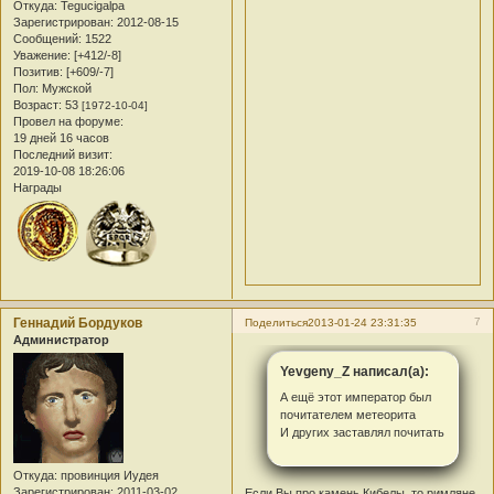
Откуда:
Tegucigalpa
Зарегистрирован
: 2012-08-15
Сообщений:
1522
Уважение:
[+412/-8]
Позитив:
[+609/-7]
Пол:
Мужской
Возраст:
53
[1972-10-04]
Провел на форуме:
19 дней 16 часов
Последний визит:
2019-10-08 18:26:06
Награды
Геннадий Бордуков
7
Поделиться
2013-01-24 23:31:35
Администратор
Yevgeny_Z написал(а):
А ещё этот император был
почитателем метеорита
И других заставлял почитать
Откуда:
провинция Иудея
Зарегистрирован
: 2011-03-02
Если Вы про камень Кибелы, то римляне