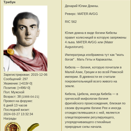
Трибун
Денарий Юлии Домны.
Реверс: MATER AVGG
RIC 562
Юлия домна в виде богини Кибелы
правит колесницей в которую запряжены
4 льва. MATER AVGG или (Mater
Augustorum).
Императрица изображена тут как "мать
богов" . Мать Геты и Каракаллы.
Кибела — богиня, которую почитали в
Малой Азии, Греции и во всей Римской
Зарегистрирован
: 2015-12-06
империи. В древности ее считали
Сообщений:
297
покровительницей всего живого на
Уважение:
[+619/-0]
земле.
Позитив:
[+496/-0]
Пол:
Мужской
Кибела, Цибела, иногда Кибеба — в
Возраст:
38
[1988-04-21]
греческой мифологии богиня
Провел на форуме:
фригийского происхождения, близкая по
6 дней 13 часов
своим функциям богине Рее и иногда
Последний визит:
отождествлявшаяся с ней, является
2024-03-27 13:32:34
олицетворением регулирующего,
Награды
упорядочивающего стихийные
природные силы начала.