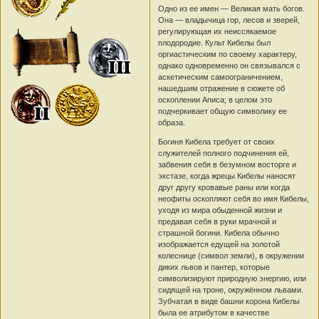
Одно из ее имен — Великая мать богов.
Она — владычица гор, лесов и зверей,
регулирующая их неиссякаемое
плодородие. Культ Кибелы был
оргиастическим по своему характеру,
однако одновременно он связывался с
аскетическим самоограничением,
нашедшим отражение в сюжете об
оскоплении Аписа; в целом это
подчеркивает общую символику ее
образа.
Богиня Кибела требует от своих
служителей полного подчинения ей,
забвения себя в безумном восторге и
экстазе, когда жрецы Кибелы наносят
друг другу кровавые раны или когда
неофиты оскопляют себя во имя Кибелы,
уходя из мира обыденной жизни и
предавая себя в руки мрачной и
страшной богини. Кибела обычно
изображается едущей на золотой
колеснице (символ земли), в окружении
диких львов и пантер, которые
символизируют природную энергию, или
сидящей на троне, окружённом львами.
Зубчатая в виде башни корона Кибелы
была ее атрибутом в качестве