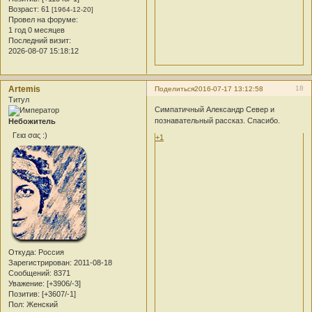
Возраст:
61
[1964-12-20]
Провел на форуме:
1 год 0 месяцев
Последний визит:
2026-08-07 15:18:12
Artemis
18
Поделиться
2016-07-17 13:12:58
Титул
Симпатичный Александр Север и
познавательный рассказ. Спасибо.
Небожитель
Γεια σας :)
+1
Откуда:
Россия
Зарегистрирован
: 2011-08-18
Сообщений:
8371
Уважение:
[+3906/-3]
Позитив:
[+3607/-1]
Пол:
Женский