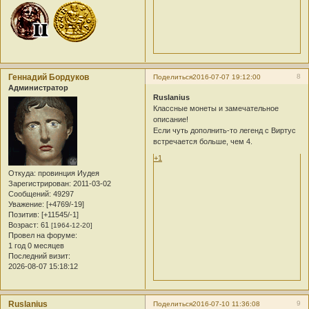
Геннадий Бордуков
8
Поделиться
2016-07-07 19:12:00
Администратор
Ruslanius
Классные монеты и замечательное
описание!
Если чуть дополнить-то легенд с Виртус
встречается больше, чем 4.
+1
Откуда:
провинция Иудея
Зарегистрирован
: 2011-03-02
Сообщений:
49297
Уважение:
[+4769/-19]
Позитив:
[+11545/-1]
Возраст:
61
[1964-12-20]
Провел на форуме:
1 год 0 месяцев
Последний визит:
2026-08-07 15:18:12
Ruslanius
9
Поделиться
2016-07-10 11:36:08