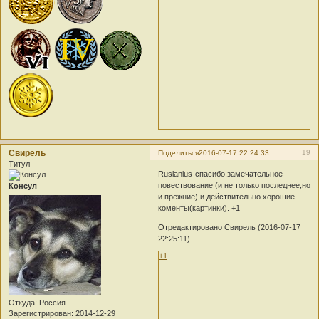
Свирель
19
Поделиться
2016-07-17 22:24:33
Титул
Ruslanius-спасибо,замечательное
повествование (и не только последнее,но
Консул
и прежние) и действительно хорошие
коменты(картинки). +1
Отредактировано Свирель (2016-07-17
22:25:11)
+1
Откуда:
Россия
Зарегистрирован
: 2014-12-29