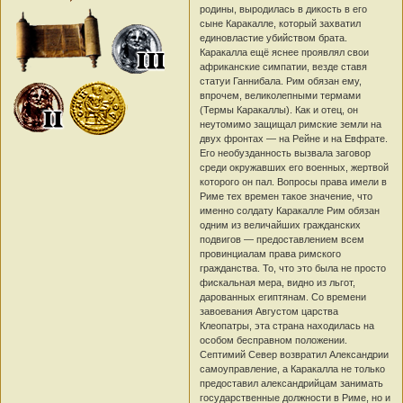
родины, выродилась в дикость в его
сыне Каракалле, который захватил
единовластие убийством брата.
Каракалла ещё яснее проявлял свои
африканские симпатии, везде ставя
статуи Ганнибала. Рим обязан ему,
впрочем, великолепными термами
(Термы Каракаллы). Как и отец, он
неутомимо защищал римские земли на
двух фронтах — на Рейне и на Евфрате.
Его необузданность вызвала заговор
среди окружавших его военных, жертвой
которого он пал. Вопросы права имели в
Риме тех времен такое значение, что
именно солдату Каракалле Рим обязан
одним из величайших гражданских
подвигов — предоставлением всем
провинциалам права римского
гражданства. То, что это была не просто
фискальная мера, видно из льгот,
дарованных египтянам. Со времени
завоевания Августом царства
Клеопатры, эта страна находилась на
особом бесправном положении.
Септимий Север возвратил Александрии
самоуправление, а Каракалла не только
предоставил александрийцам занимать
государственные должности в Риме, но и