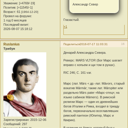
Уважение:
[+4769/-19]
Александр Север
Позитив:
[+11545/-1]
Возраст:
61
[1964-12-20]
Провел на форуме:
Глазастый.
1 год 0 месяцев
Последний визит:
+1
2026-08-07 15:18:12
Ruslanius
16
Поделиться
2016-07-17 11:03:31
Трибун
Денарий Александра Севера.
Реверс: MARS VLTOR (Бог Марс шагает
вправо с копьем и щи том в руках).
RIC 246; C. 161 var.
Марс (лат. Mārs < др.-лат. Māvors, старый
вокатив Mārmār; также лат. Mārspiter или
раздельно Mārs pater «Марс-отец»; на
языке сабинов Māmers). В римской
религии Марс — один из древнейших
богов Италии и Рима, входил в триаду
богов, первоначально возглавлявших
римский пантеон (Юпитер, Марс и
Зарегистрирован
: 2015-12-06
Квирин).
Сообщений:
297
В отличие от Ареса, который был у