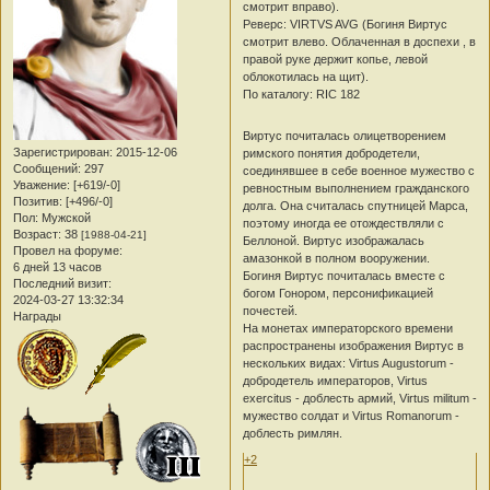
смотрит вправо).
Реверс: VIRTVS AVG (Богиня Виртус
смотрит влево. Облаченная в доспехи , в
правой руке держит копье, левой
облокотилась на щит).
По каталогу: RIC 182
Виртус почиталась олицетворением
Зарегистрирован
: 2015-12-06
римского понятия добродетели,
Сообщений:
297
соединявшее в себе военное мужество с
Уважение:
[+619/-0]
ревностным выполнением гражданского
Позитив:
[+496/-0]
долга. Она считалась спутницей Марса,
Пол:
Мужской
поэтому иногда ее отождествляли с
Возраст:
38
[1988-04-21]
Беллоной. Виртус изображалась
Провел на форуме:
амазонкой в полном вооружении.
6 дней 13 часов
Богиня Виртус почиталась вместе с
Последний визит:
богом Гонором, персонификацией
2024-03-27 13:32:34
почестей.
Награды
На монетах императорского времени
распространены изображения Виртус в
нескольких видах: Virtus Augustorum -
добродетель императоров, Virtus
exercitus - доблесть армий, Virtus militum -
мужество солдат и Virtus Romanorum -
доблесть римлян.
+2