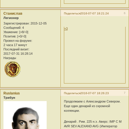
Станислав
6
Поделиться
2016-07-07 18:21:24
Легионер
Зарегистрирован
: 2015-12-05
Сообщений:
4
+3
Уважение:
[+8/-0]
Позитив:
[+0/-0]
Провел на форуме:
2 часа 17 минут
Последний визит:
2017-07-31 16:28:14
Награды
Ruslanius
7
Поделиться
2016-07-07 18:26:23
Трибун
Продолжаем с Александром Севером.
Еще один денарий из скромной
коллекции.
Денарий . Рим. 225 н.э. Аверс: IMP C M
AVR SEV ALEXAND AVG (Император