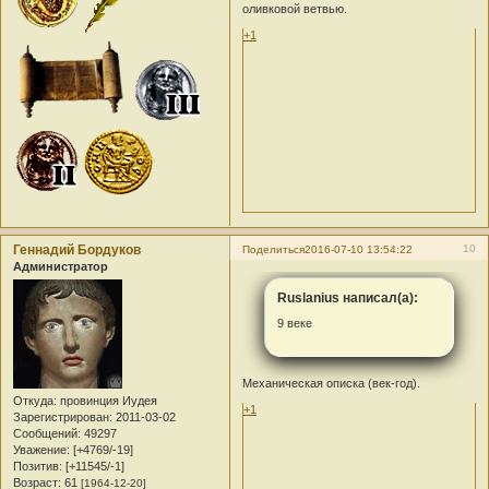
оливковой ветвью.
+1
Геннадий Бордуков
10
Поделиться
2016-07-10 13:54:22
Администратор
Ruslanius написал(а):
9 веке
Механическая описка (век-год).
Откуда:
провинция Иудея
+1
Зарегистрирован
: 2011-03-02
Сообщений:
49297
Уважение:
[+4769/-19]
Позитив:
[+11545/-1]
Возраст:
61
[1964-12-20]