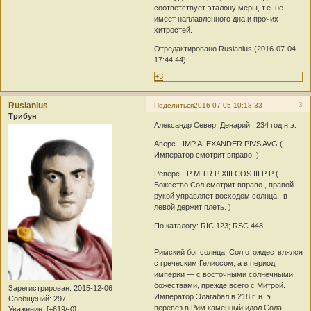
соответствует эталону меры, т.е. не
имеет наплавленного дна и прочих
хитростей.
Отредактировано Ruslanius (2016-07-04
17:44:44)
+3
Ruslanius
3
Поделиться
2016-07-05 10:18:33
Трибун
Александр Север. Денарий . 234 год н.э.
Аверс - IMP ALEXANDER PIVS AVG (
Император смотрит вправо. )
Реверс - P M TR P XIII COS III P P (
Божество Сол смотрит вправо , правой
рукой управляет восходом солнца , в
левой держит плеть. )
По каталогу: RIC 123; RSC 448.
Римский бог солнца. Сол отождествлялся
с греческим Гелиосом, а в период
империи — с восточными солнечными
божествами, прежде всего с Митрой.
Зарегистрирован
: 2015-12-06
Император Элагабал в 218 г. н. э.
Сообщений:
297
перевез в Рим каменный идол Сола
Уважение:
[+619/-0]