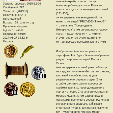
главный атрибут - зерно. Когда
Зарегистрирован
: 2015-12-06
Александр Север уехал из Рима во
Сообщений:
297
время персидских и немецких кампаний
Уважение:
[+619/-0]
(231-235),
Позитив:
[+496/-0]
он непрерывно чеканил данный тип
Пол:
Мужской
монет с легендой "PROVIDENTIA AVG" ,
Возраст:
38
[1988-04-21]
что означало "Предвидение
Провел на форуме:
Императора",этим он отправлял народу
6 дней 13 часов
посыл и гарантировал, что, хотя он
Последний визит:
2024-03-27 13:32:34
отсутствовал, он будет тщательно
Награды
контролировать поставки зерна в Рим!
Изображение Анноны, на римском
саркофаге III в. Здесь богиня изображена
рядом с персонификацией Порта в
Остии.
Аннона держит в правой руке табличку-
тессеру на получение бесплатного зерна,
а в левой – особую лопатку для
разравнивания зерна в модии. Этот
атрибут связан с самим процессом
приёмки зерна, которое доставляли в
порты Империи. Сначала его ссыпали в
мерные модии, затем разравнивали
лопатками, после чего особый магистрат
опускал в него специальный жезл с
отметками глубины для разных сыпучих
тел – удостоверяя, что сам модий