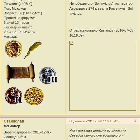
Непобедимого (Sol Invictus); император
Позитив:
[+496/-0]
Пол:
Мужской
Аврелиан в 274 г. ввел в Риме культ Sol
Возраст:
38
[1988-04-21]
Invictus.
Провел на форуме:
6 дней 13 часов
Последний визит:
Отредактировано Ruslanius (2016-07-05
2024-03-27 13:32:34
10:19:39)
Награды
+3
Станислав
4
Поделиться
2016-07-07 18:15:41
Легионер
Могу показать денарии из династии
Зарегистрирован
: 2015-12-05
Северов самого сумасбродного и
Сообщений:
4