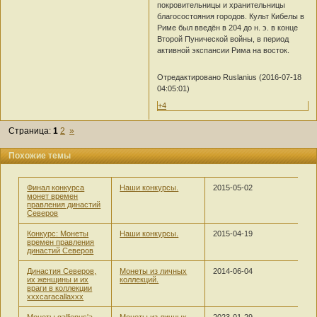
покровительницы и хранительницы
благосостояния городов. Культ Кибелы в
Риме был введён в 204 до н. э. в конце
Второй Пунической войны, в период
активной экспансии Рима на восток.
Отредактировано Ruslanius (2016-07-18
04:05:01)
+4
Страница:
1
2
»
Похожие темы
Финал конкурса
Наши конкурсы.
2015-05-02
монет времен
правления династий
Северов
Конкурс: Монеты
Наши конкурсы.
2015-04-19
времен правления
династий Северов
Династия Северов,
Монеты из личных
2014-06-04
их женщины и их
коллекций.
враги в коллекции
xxxcaracallaxxx