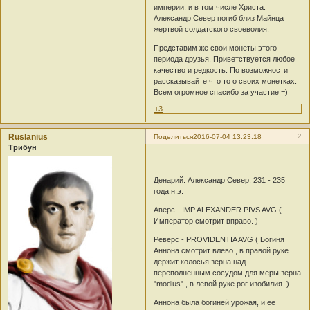
империи, и в том числе Христа.
Александр Север погиб близ Майнца
жертвой солдатского своеволия.
Представим же свои монеты этого
периода друзья. Приветствуется любое
качество и редкость. По возможности
рассказывайте что то о своих монетках.
Всем огромное спасибо за участие =)
+3
Ruslanius
2
Поделиться
2016-07-04 13:23:18
Трибун
Денарий. Александр Север. 231 - 235
года н.э.
Аверс - IMP ALEXANDER PIVS AVG (
Император смотрит вправо. )
Реверс - PROVIDENTIA AVG ( Богиня
Аннона смотрит влево , в правой руке
держит колосья зерна над
переполненным сосудом для меры зерна
"modius" , в левой руке рог изобилия. )
Аннона была богиней урожая, и ее