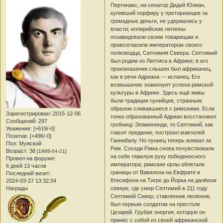
Пертинакс, ни сенатор Дидий Юлиан,
купивший порфиру у преторианцев за
громадные деньги, не удержались у
власти; иллирийские легионы
позавидовали своим товарищам и
провозгласили императором своего
полководца, Септимия Севера. Септимий
был родом из Лептиса в Африке; в его
произношении слышен был африканец,
как в речи Адриана — испанец. Его
возвышение знаменует успехи римской
культуры в Африке. Здесь ещё живы
были традиции пунийцев, странным
образом сливавшиеся с римскими. Если
Зарегистрирован
: 2015-12-06
тонко образованный Адриан восстановил
Сообщений:
297
гробницу Эпаминонда, то Септимий, как
Уважение:
[+619/-0]
гласит предание, построил мавзолей
Позитив:
[+496/-0]
Ганнибалу. Но пуниец теперь воевал за
Пол:
Мужской
Рим. Соседи Рима снова почувствовали
Возраст:
38
[1988-04-21]
на себе тяжелую руку победоносного
Провел на форуме:
императора; римские орлы облетали
6 дней 13 часов
границы от Вавилона на Евфрате и
Последний визит:
Ктесифона на Тигре до Йорка на далёком
2024-03-27 13:32:34
севере, где умер Септимий в 211 году
Награды
Септимий Север, ставленник легионов,
был первым солдатом на престоле
Цезарей. Грубая энергия, которую он
принёс с собой из своей африканской