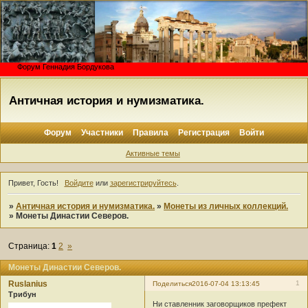
Форум Геннадия Бордукова
Античная история и нумизматика.
Форум
Участники
Правила
Регистрация
Войти
Активные темы
Привет, Гость!
Войдите
или
зарегистрируйтесь
.
»
Античная история и нумизматика.
»
Монеты из личных коллекций.
»
Монеты Династии Северов.
Страница:
1
2
»
Монеты Династии Северов.
Ruslanius
1
Поделиться
2016-07-04 13:13:45
Трибун
Ни ставленник заговорщиков префект