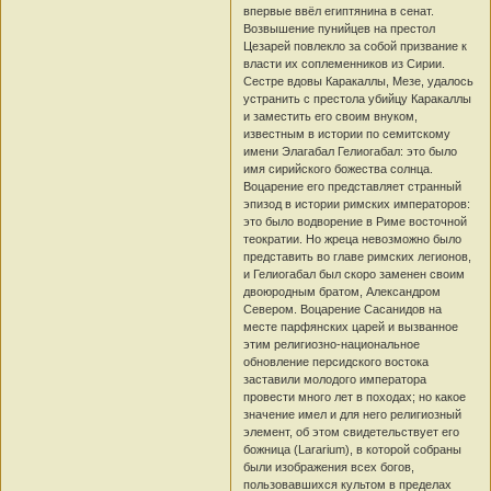
впервые ввёл египтянина в сенат.
Возвышение пунийцев на престол
Цезарей повлекло за собой призвание к
власти их соплеменников из Сирии.
Сестре вдовы Каракаллы, Мезе, удалось
устранить с престола убийцу Каракаллы
и заместить его своим внуком,
известным в истории по семитскому
имени Элагабал Гелиогабал: это было
имя сирийского божества солнца.
Воцарение его представляет странный
эпизод в истории римских императоров:
это было водворение в Риме восточной
теократии. Но жреца невозможно было
представить во главе римских легионов,
и Гелиогабал был скоро заменен своим
двоюродным братом, Александром
Севером. Воцарение Сасанидов на
месте парфянских царей и вызванное
этим религиозно-национальное
обновление персидского востока
заставили молодого императора
провести много лет в походах; но какое
значение имел и для него религиозный
элемент, об этом свидетельствует его
божница (Lararium), в которой собраны
были изображения всех богов,
пользовавшихся культом в пределах