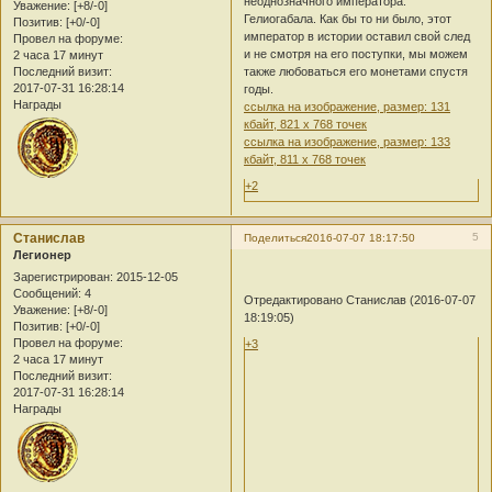
неоднозначного императора:
Уважение:
[+8/-0]
Гелиогабала. Как бы то ни было, этот
Позитив:
[+0/-0]
император в истории оставил свой след
Провел на форуме:
и не смотря на его поступки, мы можем
2 часа 17 минут
Последний визит:
также любоваться его монетами спустя
2017-07-31 16:28:14
годы.
Награды
ссылка на изображение, размер: 131
кбайт, 821 x 768 точек
ссылка на изображение, размер: 133
кбайт, 811 x 768 точек
+2
Станислав
5
Поделиться
2016-07-07 18:17:50
Легионер
Зарегистрирован
: 2015-12-05
Сообщений:
4
Отредактировано Станислав (2016-07-07
Уважение:
[+8/-0]
18:19:05)
Позитив:
[+0/-0]
Провел на форуме:
+3
2 часа 17 минут
Последний визит:
2017-07-31 16:28:14
Награды