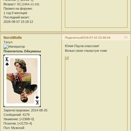
Возраст:
61
[1964-12-20]
Провел на форуме:
1 год 0 месяцев
Последний визит:
2026-08-07 15:18:12
Nero\Wolfe
13
Поделиться
2016-07-10 23:48:44
Титул
Юлия Паула классная!
Волью свою глазастую тоже
Повелитель Ойкумены
+3
Зарегистрирован
: 2014-08-25
Сообщений:
4179
Уважение:
[+2368/-0]
Позитив:
[+2175/-4]
Пол:
Мужской