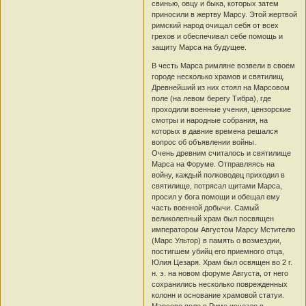
свинью, овцу и быка, которых затем
приносили в жертву Марсу. Этой жертвой
римский народ очищал себя от всех
грехов и обеспечивал себе помощь и
защиту Марса на будущее.
В честь Марса римляне возвели в своем
городе несколько храмов и святилищ.
Древнейший из них стоял на Марсовом
поле (на левом берегу Тибра), где
проходили военные учения, цензорские
смотры и народные собрания, на
которых в давние времена решался
вопрос об объявлении войны.
Очень древним считалось и святилище
Марса на Форуме. Отправляясь на
войну, каждый полководец приходил в
святилище, потрясал щитами Марса,
просил у бога помощи и обещал ему
часть военной добычи. Самый
великолепный храм был посвящен
императором Августом Марсу Мстителю
(Марс Ультор) в память о возмездии,
постигшем убийц его приемного отца,
Юлия Цезаря. Храм был освящен во 2 г.
н. э. на новом форуме Августа, от него
сохранились несколько поврежденных
колонн и основание храмовой статуи.
Марсово поле в Риме исчезло в