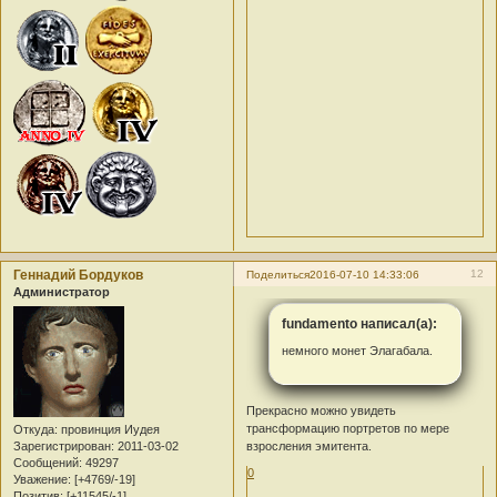
Геннадий Бордуков
12
Поделиться
2016-07-10 14:33:06
Администратор
fundamento написал(а):
немного монет Элагабала.
Прекрасно можно увидеть
трансформацию портретов по мере
Откуда:
провинция Иудея
Зарегистрирован
: 2011-03-02
взросления эмитента.
Сообщений:
49297
0
Уважение:
[+4769/-19]
Позитив:
[+11545/-1]