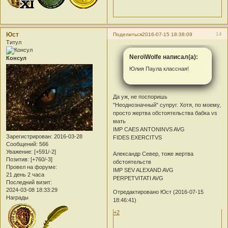
Юст
14
Поделиться
2016-07-15 18:38:09
Титул
Nero\Wolfe написал(а):
Консул
Юлия Паула классная!
Да уж, не поспоришь
"Неоднозначный" супруг. Хотя, по моему,
просто жертва обстоятельства бабка vs
мать
IMP CAES ANTONINVS AVG
Зарегистрирован
: 2016-03-28
FIDES EXERCITVS
Сообщений:
566
Уважение:
[+591/-2]
Александр Север, тоже жертва
Позитив:
[+760/-3]
обстоятельств
Провел на форуме:
IMP SEV ALEXAND AVG
21 день 2 часа
PERPETVITATI AVG
Последний визит:
2024-03-08 18:33:29
Отредактировано Юст (2016-07-15
Награды
18:46:41)
+2