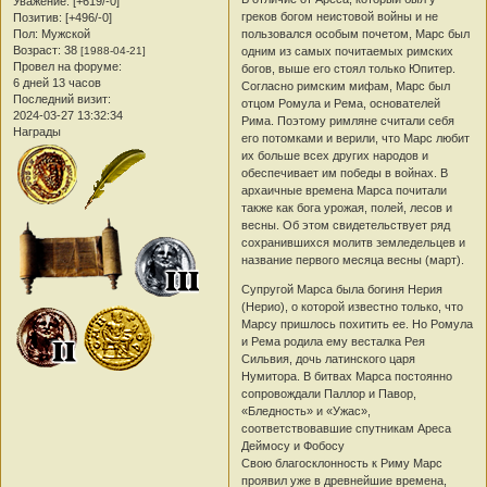
Уважение:
[+619/-0]
греков богом неистовой войны и не
Позитив:
[+496/-0]
Пол:
Мужской
пользовался особым почетом, Марс был
Возраст:
38
[1988-04-21]
одним из самых почитаемых римских
Провел на форуме:
богов, выше его стоял только Юпитер.
6 дней 13 часов
Согласно римским мифам, Марс был
Последний визит:
отцом Ромула и Рема, основателей
2024-03-27 13:32:34
Рима. Поэтому римляне считали себя
Награды
его потомками и верили, что Марс любит
их больше всех других народов и
обеспечивает им победы в войнах. В
архаичные времена Марса почитали
также как бога урожая, полей, лесов и
весны. Об этом свидетельствует ряд
сохранившихся молитв земледельцев и
название первого месяца весны (март).
Супругой Марса была богиня Нерия
(Нерио), о которой известно только, что
Марсу пришлось похитить ее. Но Ромула
и Рема родила ему весталка Рея
Сильвия, дочь латинского царя
Нумитора. В битвах Марса постоянно
сопровождали Паллор и Павор,
«Бледность» и «Ужас»,
соответствовавшие спутникам Ареса
Деймосу и Фобосу
Свою благосклонность к Риму Марс
проявил уже в древнейшие времена,