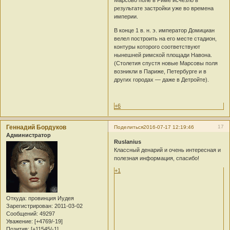
результате застройки уже во времена
империи.
В конце 1 в. н. э. император Домициан
велел построить на его месте стадион,
контуры которого соответствуют
нынешней римской площади Навона.
(Столетия спустя новые Марсовы поля
возникли в Париже, Петербурге и в
других городах — даже в Детройте).
+6
Геннадий Бордуков
17
Поделиться
2016-07-17 12:19:46
Администратор
Ruslanius
Классный денарий и очень интересная и
полезная информация, спасибо!
+1
Откуда:
провинция Иудея
Зарегистрирован
: 2011-03-02
Сообщений:
49297
Уважение:
[+4769/-19]
Позитив:
[+11545/-1]