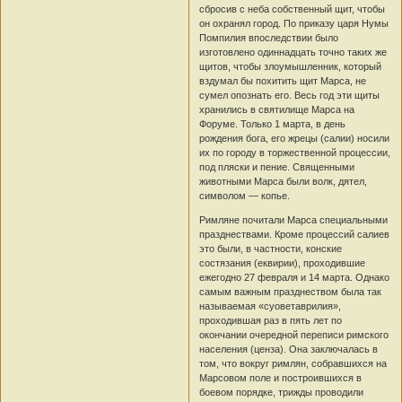
сбросив с неба собственный щит, чтобы
он охранял город. По приказу царя Нумы
Помпилия впоследствии было
изготовлено одиннадцать точно таких же
щитов, чтобы злоумышленник, который
вздумал бы похитить щит Марса, не
сумел опознать его. Весь год эти щиты
хранились в святилище Марса на
Форуме. Только 1 марта, в день
рождения бога, его жрецы (салии) носили
их по городу в торжественной процессии,
под пляски и пение. Священными
животными Марса были волк, дятел,
символом — копье.
Римляне почитали Марса специальными
празднествами. Кроме процессий салиев
это были, в частности, конские
состязания (еквирии), проходившие
ежегодно 27 февраля и 14 марта. Однако
самым важным празднеством была так
называемая «суоветаврилия»,
проходившая раз в пять лет по
окончании очередной переписи римского
населения (ценза). Она заключалась в
том, что вокруг римлян, собравшихся на
Марсовом поле и построившихся в
боевом порядке, трижды проводили