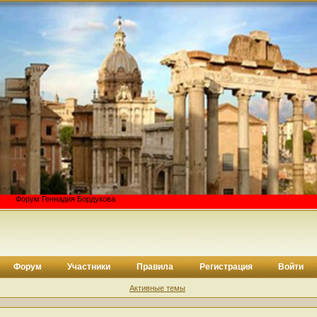
ум Геннадия Бордукова
Форум
Участники
Правила
Регистрация
Войти
Активные темы