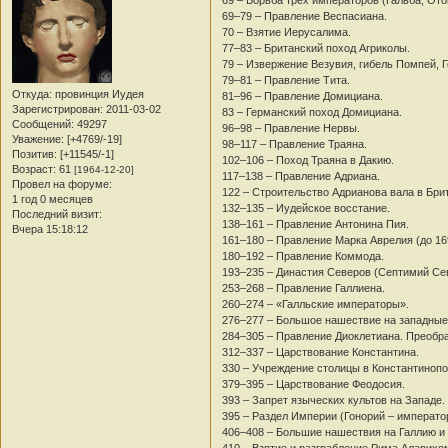
69 – Борьба трех императоров (Гальба, Ото
69–79 – Правление Веспасиана.
70 – Взятие Иерусалима.
77–83 – Британский поход Агриколы.
79 – Извержение Везувия, гибель Помпей, 
79–81 – Правление Тита.
Откуда:
провинция Иудея
81–96 – Правление Домициана.
Зарегистрирован
: 2011-03-02
83 – Германский поход Домициана.
Сообщений:
49297
96–98 – Правление Нервы.
Уважение:
[+4769/-19]
98–117 – Правление Траяна.
Позитив:
[+11545/-1]
102–106 – Поход Траяна в Дакию.
Возраст:
61
[1964-12-20]
117–138 – Правление Адриана.
Провел на форуме:
122 – Строительство Адрианова вала в Бри
1 год 0 месяцев
132–135 – Иудейское восстание.
Последний визит:
138–161 – Правление Антонина Пия.
Вчера 15:18:12
161–180 – Правление Марка Аврелия (до 16
180–192 – Правление Коммода.
193–235 – Династия Северов (Септимий Севе
253–268 – Правление Галлиена.
260–274 – «Галльские императоры».
276–277 – Большое нашествие на западные
284–305 – Правление Диоклетиана. Преобра
312–337 – Царствование Константина.
330 – Учреждение столицы в Константинопо
379–395 – Царствование Феодосия.
393 – Запрет языческих культов на Западе.
395 – Раздел Империи (Гонорий – императо
406–408 – Большие нашествия на Галлию и