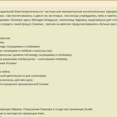
циальной благотворительности: частные или императорские воспитательные заведения
ых, там воспитывались и девоч-ки; во-вторых, они иногда учреждались либо в память 
нщинами. Назовем здесь Матидию Младшую, свояченицу Адриана, выделившую для это
учредить такой фонд в Севилье , причем на девочек предусматривалось больше расхо
Ромулом.
ики.
ежду патрициями и плебеями)
уп патрициев и плебеев к консульству).
жреческих должностей между патрициями и плебеями).
она решениям плебисцитов – голосования плебеев).
ания Италии*.
) война.
ской деятельности для сенаторов).
на роскошь для жен щин).
ло покорения Цизальпинской Галлии.
ровинции Африка. Разрушение Коринфа и созда-ние провинции Ахайя.
ние в наследство провинции Азия.