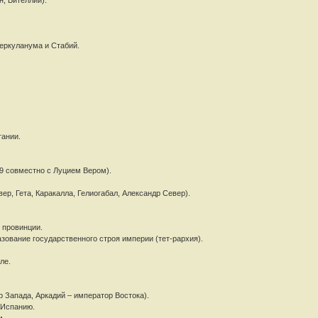
н, Вителлий).
Геркуланума и Стабий.
тании.
9 совместно с Луцием Вером).
р, Гета, Каракалла, Гелиогабал, Александр Север).
 провинции.
зование государственного строя империи (тет-рархия).
ле.
р Запада, Аркадий – император Востока).
 Испанию.