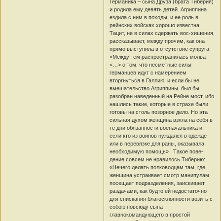
Германика – сына Друза (брата Тиберия)
и родила ему девять детей. Агриппина
ездила с ним в походы, и ее роль в
рейнских войсках хорошо известна.
Тацит, не в силах сдержать вос-хищения,
рассказывает, между прочим, как она
прямо выступила в отсутствие супруга:
«Между тем распространилась молва
<…> о том, что несметные силы
германцев идут с намерением
вторгнуться в Галлию, и если бы не
вмешательство Агриппины, был бы
разобран наведенный на Рейне мост, ибо
нашлись такие, которые в страхе были
готовы на столь позорное дело. Но эта
сильная духом женщина взяла на себя в
те дни обязанности военачальника и,
если кто из воинов нуждался в одежде
или в перевязке для раны, оказывала
необходимую помощь» . Такое пове-
дение совсем не нравилось Тиберию:
«Нечего делать полководцам там, где
женщина устраивает смотр манипулам,
посещает подразделения, заискивает
раздачами, как будто ей недостаточно
для снискания благосклонности возить с
собою повсюду сына
главнокомандующего в простой