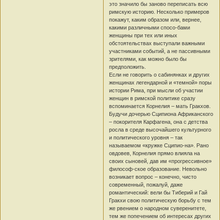
это значило бы заново переписать всю
римскую историю. Несколько примеров
покажут, каким образом или, вернее,
какими различными спосо-бами
женщины при тех или иных
обстоятельствах выступали важными
участниками событий, а не пассивными
зрителями, как можно было бы
предположить.
Если не говорить о сабинянках и других
женщинах легендарной и «темной» поры
истории Рима, при мысли об участии
женщин в римской политике сразу
вспоминается Корнелия – мать Гракхов.
Будучи дочерью Сципиона Африканского
– покорителя Карфагена, она с детства
росла в среде высочайшего культурного
и политического уровня – так
называемом «кружке Сципио-на». Рано
овдовев, Корнелия прямо влияла на
своих сыновей, дав им «прогрессивное»
философ-ское образование. Невольно
возникает вопрос – конечно, чисто
современный, пожалуй, даже
романтический: вели бы Тиберий и Гай
Гракхи свою политическую борьбу с тем
же рвением о народном суверенитете,
тем же попечением об интересах других