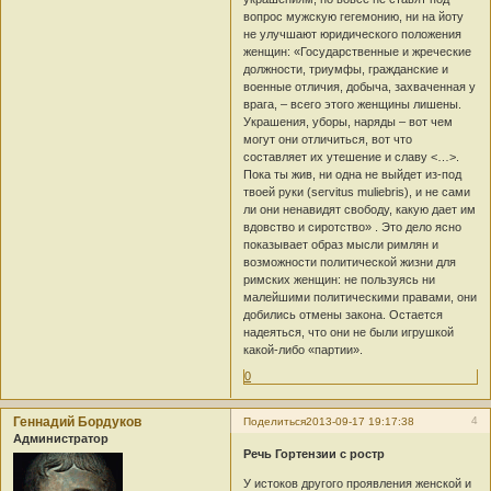
вопрос мужскую гегемонию, ни на йоту
не улучшают юридического положения
женщин: «Государственные и жреческие
должности, триумфы, гражданские и
военные отличия, добыча, захваченная у
врага, – всего этого женщины лишены.
Украшения, уборы, наряды – вот чем
могут они отличиться, вот что
составляет их утешение и славу <…>.
Пока ты жив, ни одна не выйдет из-под
твоей руки (servitus muliebris), и не сами
ли они ненавидят свободу, какую дает им
вдовство и сиротство» . Это дело ясно
показывает образ мысли римлян и
возможности политической жизни для
римских женщин: не пользуясь ни
малейшими политическими правами, они
добились отмены закона. Остается
надеяться, что они не были игрушкой
какой-либо «партии».
0
Геннадий Бордуков
4
Поделиться
2013-09-17 19:17:38
Администратор
Речь Гортензии с ростр
У истоков другого проявления женской и