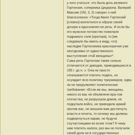
у кого учиться: это была дочь великого
Гортензия, соперника Цицерона. Валерий
Максим (VIII, 3, 3) говорит о ней
благосклонно: «Тогда Квинт Гортензий
[словно] воплотился в образе своей
дочери и вдохновлял ее речь. И если бы
его мужское потомство пожелало
подражать силе [оратора], то [им
следовало бы иметь в виду, что]
наследие Гортензиева красноречия уже
неотделимо от единственного
выступления этой женщины»*.
Сама речь Гортензии также сильно
отличается от доводов, приводившихся в
195 г. до н. э. Она не просто
отказывается платить подать, но
осуждает всю политику триумвиров, едва
ли не предъявляет политические
требования: «Если же мы, женщины,
никого из вас не объявляли вра-гом
отечества, не разрушали домов, не
подкупали войск, не приводили армий
против вас, не мешали вам достигнуть
власти и почета, то почему мы должны
подвергнуться карам, не будучи
соучастницами во всем этом? К чему
нам платить налоги, раз мы не получили
своей доли ни в государственных