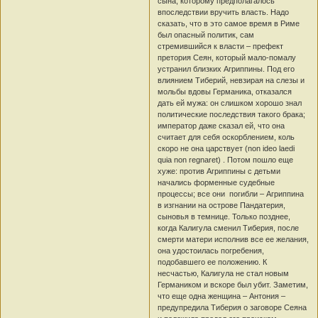
сына, которому предполагалось
впоследствии вручить власть. Надо
сказать, что в это самое время в Риме
был опасный политик, сам
стремившийся к власти – префект
претория Сеян, который мало-помалу
устранил близких Агриппины. Под его
влиянием Тиберий, невзирая на слезы и
мольбы вдовы Германика, отказался
дать ей мужа: он слишком хорошо знал
политические последствия такого брака;
император даже сказал ей, что она
считает для себя оскорблением, коль
скоро не она царствует (non ideo laedi
quia non regnaret) . Потом пошло еще
хуже: против Агриппины с детьми
начались форменные судебные
процессы; все они погибли – Агриппина
в изгнании на острове Пандатерия,
сыновья в темнице. Только позднее,
когда Калигула сменил Тиберия, после
смерти матери исполнив все ее желания,
она удостоилась погребения,
подобавшего ее положению. К
несчастью, Калигула не стал новым
Германиком и вскоре был убит. Заметим,
что еще одна женщина – Антония –
предупредила Тиберия о заговоре Сеяна