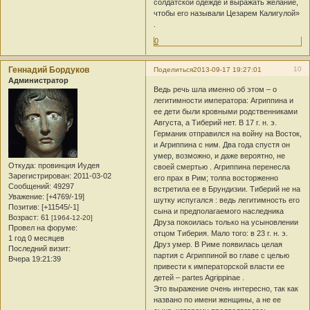
солдатской одежде и выражать желание,
чтобы его называли Цезарем Калигулой»
.
0
Геннадий Бордуков
10
Поделиться
2013-09-17 19:27:01
Администратор
Ведь речь шла именно об этом – о
легитимности императора: Агриппина и
ее дети были кровными родственниками
Августа, а Тиберий нет. В 17 г. н. э.
Германик отправился на войну на Восток,
и Агриппина с ним. Два года спустя он
умер, возможно, и даже вероятно, не
Откуда:
провинция Иудея
своей смертью . Агриппина перенесла
Зарегистрирован
: 2011-03-02
его прах в Рим; толпа восторженно
Сообщений:
49297
встретила ее в Брундизии. Тиберий не на
Уважение:
[+4769/-19]
шутку испугался : ведь легитимность его
Позитив:
[+11545/-1]
сына и предполагаемого наследника
Возраст:
61
[1964-12-20]
Друза покоилась только на усыновлении
Провел на форуме:
отцом Тиберия. Мало того: в 23 г. н. э.
1 год 0 месяцев
Друз умер. В Риме появилась целая
Последний визит:
партия с Агриппиной во главе с целью
Вчера 19:21:39
привести к императорской власти ее
детей – partes Agrippinae .
Это выражение очень интересно, так как
названо по имени женщины, а не ее