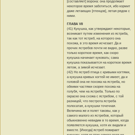
[составляет] ворона: она продолжает
некоторое время заботиться, ибо кормит
даже летающих [птенцов], летая рядом с
ними.
ГЛАВА VII
(41) Кукушка, как утверждают некоторые,
возникает путем изменения из ястреба,
так как тот ястреб, на которого она
похожа, в это время исчезает. Да и
прочих ястребов почти не видно, разве
только короткое время, как скоро
кукушка начинает куковать; сама
кукушка показывается на короткое время
летом, а зимой исчезает.
(42) Но ястреб птица с кривыми когтями,
а кукушка кривых когтей не имеет, да и
головой она не похожа на ястреба, но
обеими частями скорее похожа на
голубя, чем на ястреба. Только по
окраске она схожа с ястребом, с той
разницей, что пестрота ястреба
полосатая, а кукушки точечная.
Величина же и полет таковы, как у
самого малого из ястребов, который
обыкновенно невидим в то время, когда
появляется кукушка, хотя их видали и
вместе. [Иногда] ястреб пожирает
кукушку, хотя из птиц одного рода ни