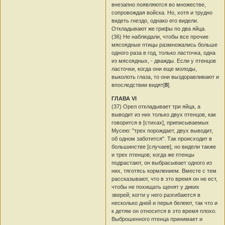
внезапно появляются во множестве,
сопровождая войска. Но, хотя и трудно
видеть гнездо, однако его видели.
Откладывают же грифы по два яйца.
(36) Не наблюдали, чтобы все прочие
мясоядные птицы размножались больше
одного раза в год, только ласточка, одна
из мясоядных, - дважды. Если у птенцов
ласточки, когда они еще молоды,
выколоть глаза, то они выздоравливают и
впоследствии видят[
8
].
ГЛАВА VI
(37) Орел откладывает три яйца, а
выводит из них только двух птенцов, как
говорится в [стихах], приписываемых
Мусею: "трех порождает, двух выводит,
об одном заботится". Так происходит в
большинстве [случаев], но видели также
и трех птенцов; когда же птенцы
подрастают, он выбрасывает одного из
них, тяготясь кормлением. Вместе с тем
рассказывают, что в это время он не ест,
чтобы не похищать щенят у диких
зверей; когти у него разгибаются в
несколько дней и перья белеют, так что и
к детям он относится в это время плохо.
Выброшенного птенца принимает и