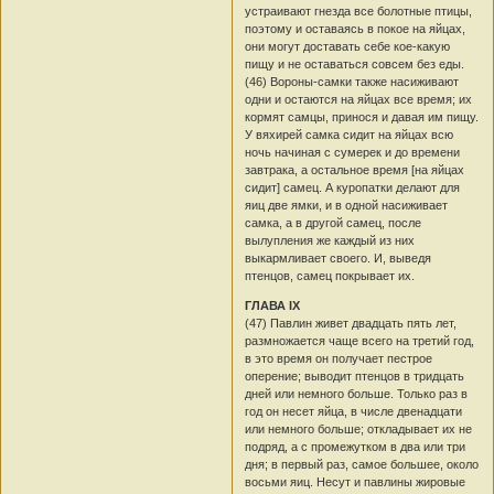
устраивают гнезда все болотные птицы,
поэтому и оставаясь в покое на яйцах,
они могут доставать себе кое-какую
пищу и не оставаться совсем без еды.
(46) Вороны-самки также насиживают
одни и остаются на яйцах все время; их
кормят самцы, принося и давая им пищу.
У вяхирей самка сидит на яйцах всю
ночь начиная с сумерек и до времени
завтрака, а остальное время [на яйцах
сидит] самец. А куропатки делают для
яиц две ямки, и в одной насиживает
самка, а в другой самец, после
вылупления же каждый из них
выкармливает своего. И, выведя
птенцов, самец покрывает их.
ГЛАВА IX
(47) Павлин живет двадцать пять лет,
размножается чаще всего на третий год,
в это время он получает пестрое
оперение; выводит птенцов в тридцать
дней или немного больше. Только раз в
год он несет яйца, в числе двенадцати
или немного больше; откладывает их не
подряд, а с промежутком в два или три
дня; в первый раз, самое большее, около
восьми яиц. Несут и павлины жировые