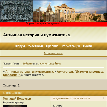
Форум Геннадия Бордукова
Античная история и нумизматика.
Форум
Участники
Правила
Регистрация
Войти
Активные темы
Привет, Гость!
Войдите
или
зарегистрируйтесь
.
»
Античная история и нумизматика.
»
Аристотель "История животных.
(Зоология)".
»
Книга Шестая.
Страница:
1
Книга Шестая.
Геннадий Бордуков
1
Поделиться
2012-10-16 02:45:31
Администратор
ГЛАВА I