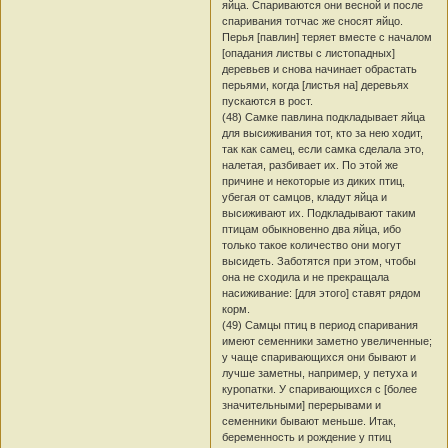
яйца. Спариваются они весной и после
спаривания тотчас же сносят яйцо.
Перья [павлин] теряет вместе с началом
[опадания листвы с листопадных]
деревьев и снова начинает обрастать
перьями, когда [листья на] деревьях
пускаются в рост.
(48) Самке павлина подкладывает яйца
для высиживания тот, кто за нею ходит,
так как самец, если самка сделала это,
налетая, разбивает их. По этой же
причине и некоторые из диких птиц,
убегая от самцов, кладут яйца и
высиживают их. Подкладывают таким
птицам обыкновенно два яйца, ибо
только такое количество они могут
высидеть. Заботятся при этом, чтобы
она не сходила и не прекращала
насиживание: [для этого] ставят рядом
корм.
(49) Самцы птиц в период спаривания
имеют семенники заметно увеличенные;
у чаще спаривающихся они бывают и
лучше заметны, например, у петуха и
куропатки. У спаривающихся с [более
значительными] перерывами и
семенники бывают меньше. Итак,
беременность и рождение у птиц