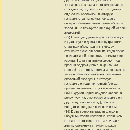
зародыша, как сказано, отделяющая его
от жидкости; под ним - желток, одетый
еще одной оболочкой, в которую
направляется пуповина, идущая от
сердца и большой вены; таким образом,
зародыш не находится ни в одной из этих
жидкостей.
(25) Около двадцатого дня цыпленок уже
издает звуки и двигается внутри, если,
открывши яйцо, подвигать его; он
становится уже оперенным, когда после
двадцати дней происходит вылупление
из яйца. Голову цыпленок держит под
правым бедром у паха, а крыло над
головой; в это время видна и похожая на
хорион оболочка, лежащая за крайней
оболочкой скорлупы, в которую
направлялся один пупочный [сосуд,
причем] цыпленок тогда весь лежит в
ней, и другая хорионовидная оболочка
вокруг желтка, в которую направлялся
другой пупочный [сосуд]; оба они
исходят из сердца и большой вены.
(26) В это время направлявшаяся в
наружный хорион пуповина, спавшись,
отделяется от животного, а идущая к
желтку соединена с тонкой кишкой
цыпленка, причем много желтка