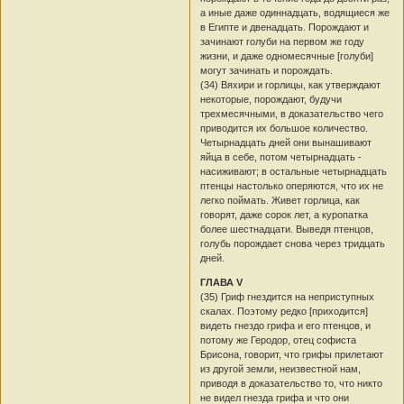
а иные даже одиннадцать, водящиеся же
в Египте и двенадцать. Порождают и
зачинают голуби на первом же году
жизни, и даже одномесячные [голуби]
могут зачинать и порождать.
(34) Вяхири и горлицы, как утверждают
некоторые, порождают, будучи
трехмесячными, в доказательство чего
приводится их большое количество.
Четырнадцать дней они вынашивают
яйца в себе, потом четырнадцать -
насиживают; в остальные четырнадцать
птенцы настолько оперяются, что их не
легко поймать. Живет горлица, как
говорят, даже сорок лет, а куропатка
более шестнадцати. Выведя птенцов,
голубь порождает снова через тридцать
дней.
ГЛАВА V
(35) Гриф гнездится на неприступных
скалах. Поэтому редко [приходится]
видеть гнездо грифа и его птенцов, и
потому же Геродор, отец софиста
Брисона, говорит, что грифы прилетают
из другой земли, неизвестной нам,
приводя в доказательство то, что никто
не видел гнезда грифа и что они