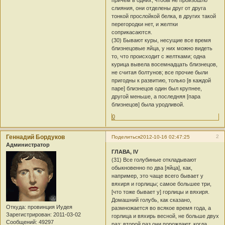
слияния, они отделены друг от друга
тонкой прослойкой белка, в других такой
перегородки нет, и желтки
соприкасаются.
(30) Бывают куры, несущие все время
близнецовые яйца, у них можно видеть
то, что происходит с желтками; одна
курица вывела восемнадцать близнецов,
не считая болтунов; все прочие были
пригодны к развитию, только [в каждой
паре] близнецов один был крупнее,
другой меньше, а последняя [пара
близнецов] была уродливой.
0
Геннадий Бордуков
2
Поделиться
2012-10-16 02:47:25
Администратор
ГЛАВА, IV
(31) Все голубиные откладывают
обыкновенно по два [яйца], как,
например, это чаще всего бывает у
вяхиря и горлицы; самое большее три,
[что тоже бывает у] горлицы и вяхиря.
Домашний голубь, как сказано,
Откуда:
провинция Иудея
размножается во всякое время года, а
Зарегистрирован
: 2011-03-02
горлица и вяхирь весной, не больше двух
Сообщений:
49297
раз; второй раз они порождают, когда