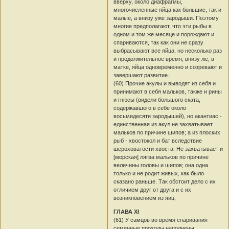
вверху, около диафрагмы,
многочисленные яйца как большие, так и
малые, а внизу уже зародыши. Поэтому
многие предполагают, что эти рыбы в
одном и том же месяце и порождают и
спариваются, так как они не сразу
выбрасывают все яйца, но несколько раз
и продолжительное время; внизу же, в
матке, яйца одновременно и созревают и
завершают развитие.
(60) Прочие акулы и выводят из себя и
принимают в себя мальков, также и рины
и гнюсы (видели большого ската,
содержавшего в себе около
восьмидесяти зародышей), но акантиас -
единственная из акул не захватывает
мальков по причине шипов; а из плоских
рыб - хвостокол и бат вследствие
шероховатости хвоста. Не захватывает и
[морская] лягва мальков по причине
величины головы и шипов; она одна
только и не родит живых, как было
сказано раньше. Так обстоит дело с их
отличием друг от друга и с их
возникновением из яиц.
ГЛАВА XI
(61) У самцов во время спаривания
семенные проходы наполнены