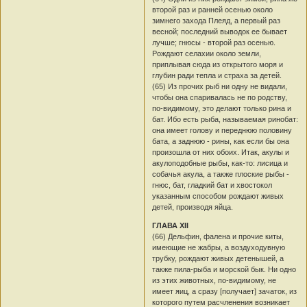
второй раз и ранней осенью около
зимнего захода Плеяд, а первый раз
весной; последний выводок ее бывает
лучше; гнюсы - второй раз осенью.
Рождают селахии около земли,
приплывая сюда из открытого моря и
глубин ради тепла и страха за детей.
(65) Из прочих рыб ни одну не видали,
чтобы она спаривалась не по родству,
по-видимому, это делают только рина и
бат. Ибо есть рыба, называемая ринобат:
она имеет голову и переднюю половину
бата, а заднюю - рины, как если бы она
произошла от них обоих. Итак, акулы и
акулоподобные рыбы, как-то: лисица и
собачья акула, а также плоские рыбы -
гнюс, бат, гладкий бат и хвостокол
указанным способом рождают живых
детей, производя яйца.
ГЛАВА XII
(66) Дельфин, фалена и прочие киты,
имеющие не жабры, а воздуходувную
трубку, рождают живых детенышей, а
также пила-рыба и морской бык. Ни одно
из этих животных, по-видимому, не
имеет яиц, а сразу [получает] зачаток, из
которого путем расчленения возникает