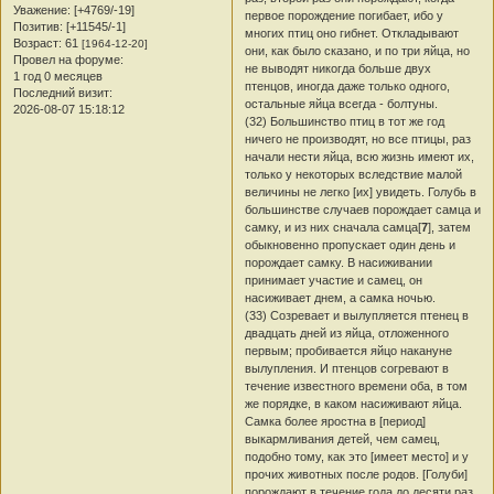
Уважение:
[+4769/-19]
первое порождение погибает, ибо у
Позитив:
[+11545/-1]
многих птиц оно гибнет. Откладывают
Возраст:
61
[1964-12-20]
они, как было сказано, и по три яйца, но
Провел на форуме:
не выводят никогда больше двух
1 год 0 месяцев
птенцов, иногда даже только одного,
Последний визит:
остальные яйца всегда - болтуны.
2026-08-07 15:18:12
(32) Большинство птиц в тот же год
ничего не производят, но все птицы, раз
начали нести яйца, всю жизнь имеют их,
только у некоторых вследствие малой
величины не легко [их] увидеть. Голубь в
большинстве случаев порождает самца и
самку, и из них сначала самца[
7
], затем
обыкновенно пропускает один день и
порождает самку. В насиживании
принимает участие и самец, он
насиживает днем, а самка ночью.
(33) Созревает и вылупляется птенец в
двадцать дней из яйца, отложенного
первым; пробивается яйцо накануне
вылупления. И птенцов согревают в
течение известного времени оба, в том
же порядке, в каком насиживают яйца.
Самка более яростна в [период]
выкармливания детей, чем самец,
подобно тому, как это [имеет место] и у
прочих животных после родов. [Голуби]
порождают в течение года до десяти раз,