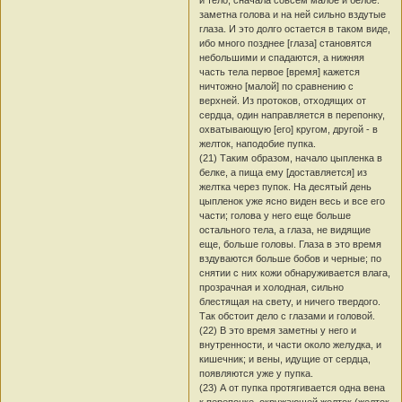
заметна голова и на ней сильно вздутые
глаза. И это долго остается в таком виде,
ибо много позднее [глаза] становятся
небольшими и спадаются, а нижняя
часть тела первое [время] кажется
ничтожно [малой] по сравнению с
верхней. Из протоков, отходящих от
сердца, один направляется в перепонку,
охватывающую [его] кругом, другой - в
желток, наподобие пупка.
(21) Таким образом, начало цыпленка в
белке, а пища ему [доставляется] из
желтка через пупок. На десятый день
цыпленок уже ясно виден весь и все его
части; голова у него еще больше
остального тела, а глаза, не видящие
еще, больше головы. Глаза в это время
вздуваются больше бобов и черные; по
снятии с них кожи обнаруживается влага,
прозрачная и холодная, сильно
блестящая на свету, и ничего твердого.
Так обстоит дело с глазами и головой.
(22) В это время заметны у него и
внутренности, и части около желудка, и
кишечник; и вены, идущие от сердца,
появляются уже у пупка.
(23) А от пупка протягивается одна вена
к перепонке, окружающей желток (желток