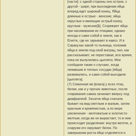
[части]: с одной стороны оно острое, с
другой - шире; при выхождении яйца
вперед идет широкий конец. Яйца
длинные и острые - женские, яйца
округлые и имеющие острый конец
круглым - мужские[
1
]. Созревают яйца
при насиживании их птицами, однако
иногда и сами собой в земле, как в
Египте, где их зарывают в навоз. И в
Сиракузах какой-то пьяница, положив
яйца в землю под свой матрац, пил, как
рассказывают, не переставая, все время,
пока не вылупились цыплята. Мне
сообщили также о случаях, когда
лежавшие в теплых сосудах [яйца]
развивались, и сами собой выходили
[цыплята].
(7) Семенная же [влага] у всех птиц
белая, как и у прочих животных; после
спаривания самка зачинает вверху под
диафрагмой. Зачаток яйца сначала
бывает на вид светлым и малым, затем
красным и кровянистым, а по мере
увеличения - желтоватым и золотисто-
желтым; когда же он вырастает, то в нем
происходит разделение: внутри желток, а
снаружи его окружает белок. По
завершении роста яйцо отделяется и