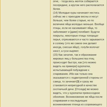
огне, - тогда весь желток собирается
посередине, а кругом него располагается
белок.
(14) Молодые куры начинают нестись
сейчас же с приходом весны и несут
больше, чем более старые, но по
величине яйца молодых меньше. Вообще
птицы, если не насиживают яйца, то
заболевают и [даже] погибают. Будучи
покрыты, некоторые птицы топорщат
перья, отряхиваются и часто зарываются
в солому (это же самое они делают
иногда, снесши яйцо), голуби волочат
хвост, а гуси ныряют.
(15) Как зачатие, так и образование
жировых яиц у большинства птиц
происходит быстро, как [это можно
видеть на примере] куропатки,
испытывающей побуждение к
спариванию. Ибо как только она
оказывается с подветренной стороны от
самца, то зачинает[
3
] и сразу же
становится непригодной в качестве
охотничьей дичи. [Отсюда] же можно
видеть, что у куропатки превосходное
обоняние. Возникновение же яйца после
спаривания и последующее
возникновение птенца из созревающего