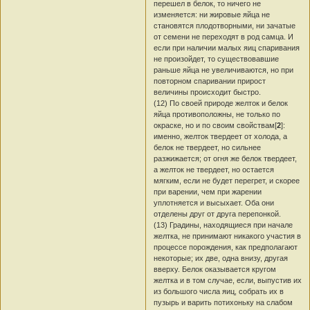
перешел в белок, то ничего не
изменяется: ни жировые яйца не
становятся плодотворными, ни зачатые
от семени не переходят в род самца. И
если при наличии малых яиц спаривания
не произойдет, то существовавшие
раньше яйца не увеличиваются, но при
повторном спаривании прирост
величины происходит быстро.
(12) По своей природе желток и белок
яйца противоположны, не только по
окраске, но и по своим свойствам[
2
]:
именно, желток твердеет от холода, а
белок не твердеет, но сильнее
разжижается; от огня же белок твердеет,
а желток не твердеет, но остается
мягким, если не будет перегрет, и скорее
при варении, чем при жарении
уплотняется и высыхает. Оба они
отделены друг от друга перепонкой.
(13) Градины, находящиеся при начале
желтка, не принимают никакого участия в
процессе порождения, как предполагают
некоторые; их две, одна внизу, другая
вверху. Белок оказывается кругом
желтка и в том случае, если, выпустив их
из большого числа яиц, собрать их в
пузырь и варить потихоньку на слабом