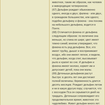
животное, таким же образом, как человек
и живородящие четвероногие.
(67) Дельфин рождает обыкновенно
одного, иногда и двух; фалена - или двух,
в громадном большинстве, или одного;
подобно дельфину и фокена - она похожа
на небольшого дельфина, водится в
Понте.
(68) Отличается фокена от дельфина
следующим образом: по величине она
меньше, но спина ее шире; цвет имеет
темно-синий; многие утверждают, что
фокена есть род дельфина. Все, кто
имеет трубку, дышат и воспринимают
воздух, ибо они имеют легкое, и видели,
что дельфин, когда спит, высовывает
рыло и храпит во сне. И дельфин и
фокена имеют молоко, кормят им и
допускают детей, пока они малы.
(69) Детеныши дельфинов растут
быстро: в десять лет они достигают
полной величины; беременность длится
десять месяцев. Рождает дельфин летом
и ни в какую другую пору; случается, что
с восходом Пса он скрывается дней на
тридцать. Детеныши сопровождают его
продолжительное время; животное это
чадолюбиво. Живет дельфин много лет: