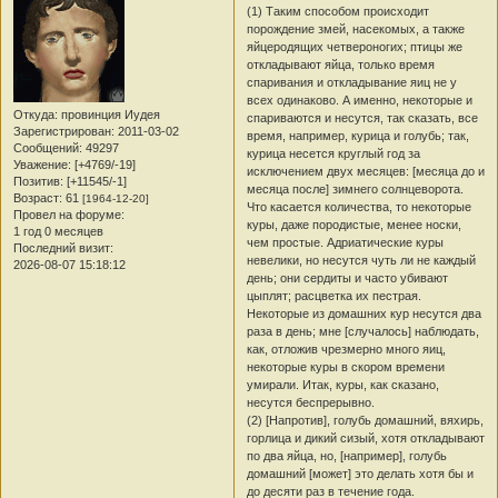
(1) Таким способом происходит
порождение змей, насекомых, а также
яйцеродящих четвероногих; птицы же
откладывают яйца, только время
спаривания и откладывание яиц не у
всех одинаково. А именно, некоторые и
Откуда:
провинция Иудея
спариваются и несутся, так сказать, все
Зарегистрирован
: 2011-03-02
время, например, курица и голубь; так,
Сообщений:
49297
курица несется круглый год за
Уважение:
[+4769/-19]
исключением двух месяцев: [месяца до и
Позитив:
[+11545/-1]
месяца после] зимнего солнцеворота.
Возраст:
61
[1964-12-20]
Что касается количества, то некоторые
Провел на форуме:
куры, даже породистые, менее носки,
1 год 0 месяцев
чем простые. Адриатические куры
Последний визит:
невелики, но несутся чуть ли не каждый
2026-08-07 15:18:12
день; они сердиты и часто убивают
цыплят; расцветка их пестрая.
Некоторые из домашних кур несутся два
раза в день; мне [случалось] наблюдать,
как, отложив чрезмерно много яиц,
некоторые куры в скором времени
умирали. Итак, куры, как сказано,
несутся беспрерывно.
(2) [Напротив], голубь домашний, вяхирь,
горлица и дикий сизый, хотя откладывают
по два яйца, но, [например], голубь
домашний [может] это делать хотя бы и
до десяти раз в течение года.