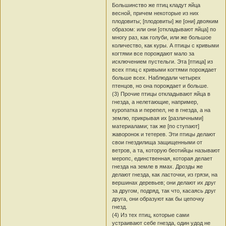
Большинство же птиц кладут яйца
весной, причем некоторые из них
плодовиты; [плодовиты] же [они] двояким
образом: или они [откладывают яйца] по
многу раз, как голуби, или же большое
количество, как куры. А птицы с кривыми
когтями все порождают мало за
исключением пустельги. Эта [птица] из
всех птиц с кривыми когтями порождает
больше всех. Наблюдали четырех
птенцов, но она порождает и больше.
(3) Прочие птицы откладывают яйца в
гнезда, а нелетающие, например,
куропатка и перепел, не в гнезда, а на
землю, прикрывая их [различными]
материалами; так же [по ступают]
жаворонок и тетерев. Эти птицы делают
свои гнездилища защищенными от
ветров, а та, которую беотийцы называют
меропс, единственная, которая делает
гнезда на земле в ямах. Дрозды же
делают гнезда, как ласточки, из грязи, на
вершинах деревьев; они делают их друг
за другом, подряд, так что, касаясь друг
друга, они образуют как бы цепочку
гнезд.
(4) Из тех птиц, которые сами
устраивают себе гнезда, один удод не