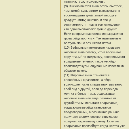
павлина, гуся, гуся-лисицы.
(9) Высиживаются яйца летом быстрее,
чем зимой: куры летом высиживают в
восемнадцать дней, зимой иногда в
двадцать пять; конечно, и птица
отличается от птицы в том отношении,
что одни высиживают лучше других.
Если во время насиживания разразится
гроза, яйца портятся. Так называемые
болтуны чаще возникают летом.
(10) Зефирными некоторые называют
жировые яйца потому, что в весеннюю
пору птицы" по-видимому, воспринимают
воздушные течения; такое же яйцо
производят куры, ощупанные известным
образом рукою.
(11) Жировые яйца становятся
способными к развитию, а яйца,
возникшие после спаривания, изменяют
свой вид в другой, если до перехода
желтка в белок птица, содержащая
жировые яйца или яйца, зачатые от
другой птицы, испытает спаривание,
тогда жировые яйца становятся
плодотворными, а возникшие раньше
получают форму, соответствующую
позднее покрывшему самцу. Если же
спаривание произойдет, когда желток уже