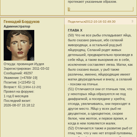
протекают указанным образом.
0
Геннадий Бордуков
3
Поделиться
2012-10-16 02:49:30
Администратор
ГЛАВА X
(50) Что не все рыбы откладывают яйца,
было сказано раньше, ибо селахий
живородящи, а остальной род рыб
яйцеродящ. Селахий родят живых
детенышей, предварительно произведя в
себе яйца, а также выкормив их в себе,
Откуда:
провинция Иудея
исключение составляет лягва. Матки, как
Зарегистрирован
: 2011-03-02
было сказано выше, у рыб также
Сообщений:
49297
различны, именно, яйцеродящие имеют
Уважение:
[+4769/-19]
матки двураздельные и внизу, а селахий
Позитив:
[+11545/-1]
- похожи на птичьи.
Возраст:
61
[1964-12-20]
(51) Отличаются они от птичьих тем, что
Провел на форуме:
у некоторых яйца образуются не под
1 год 0 месяцев
диафрагмой, а посередине у хребта;
Последний визит:
отсюда, увеличиваясь, они переходят в
2026-08-07 15:18:12
другое место. Яйцо у всех рыб не
двуцветное, а одноцветное, скорее
белое, чем желтое, и первое время, и
когда в нем появляется малек.
(52) Отличается также и развитие рыб от
птиц тем, что у них нет второй пуповины,