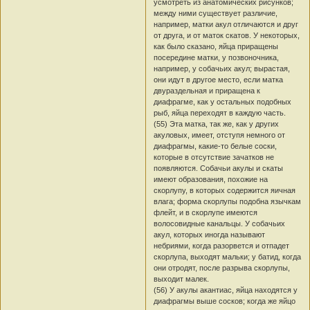
усмотреть из анатомических рисунков;
между ними существует различие,
например, матки акул отличаются и друг
от друга, и от маток скатов. У некоторых,
как было сказано, яйца приращены
посередине матки, у позвоночника,
например, у собачьих акул; вырастая,
они идут в другое место, если матка
двураздельная и приращена к
диафрагме, как у остальных подобных
рыб, яйца переходят в каждую часть.
(55) Эта матка, так же, как у других
акуловых, имеет, отступя немного от
диафрагмы, какие-то белые соски,
которые в отсутствие зачатков не
появляются. Собачьи акулы и скаты
имеют образования, похожие на
скорлупу, в которых содержится яичная
влага; форма скорлупы подобна язычкам
флейт, и в скорлупе имеются
волосовидные канальцы. У собачьих
акул, которых иногда называют
небриями, когда разорвется и отпадет
скорлупа, выходят мальки; у батид, когда
они отродят, после разрыва скорлупы,
выходит малек.
(56) У акулы акантиас, яйца находятся у
диафрагмы выше сосков; когда же яйцо