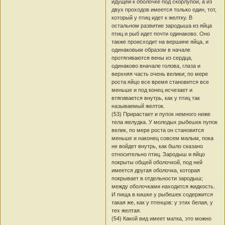
идущей к оболочке под скорлупой, а из
двух проходов имеется только один, тот,
который у птиц идет к желтку. В
остальном развитие зародыша из яйца
птиц и рыб идет почти одинаково. Оно
также происходит на вершине яйца, и
одинаковым образом в начале
протягиваются вены из сердца,
одинаково вначале голова, глаза и
верхняя часть очень велики; по мере
роста яйцо все время становится все
меньше и под конец исчезает и
втягивается внутрь, как у птиц так
называемый желток.
(53) Прирастает и пупок немного ниже
тела желудка. У молодых рыбешек пупок
велик, по мере роста он становится
меньше и наконец совсем малым, пока
не войдет внутрь, как было сказано
относительно птиц. Зародыш и яйцо
покрыты общей оболочкой, под ней
имеется другая оболочка, которая
покрывает в отдельности зародыш;
между оболочками находится жидкость.
И пища в кишке у рыбешек содержится
такая же, как у птенцов: у этих белая, у
тех желтая.
(54) Какой вид имеет матка, это можно