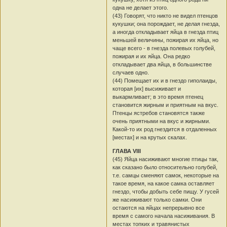
одна не делает этого.
(43) Говорят, что никто не видел птенцов
кукушки; она порождает, не делая гнезда,
а иногда откладывает яйца в гнезда птиц
меньшей величины, пожирая их яйца, но
чаще всего - в гнезда полевых голубей,
пожирая и их яйца. Она редко
откладывает два яйца, в большинстве
случаев одно.
(44) Помещает их и в гнездо гиполаиды,
которая [их] высиживает и
выкармливает; в это время птенец
становится жирным и приятным на вкус.
Птенцы ястребов становятся также
очень приятными на вкус и жирными.
Какой-то их род гнездится в отдаленных
[местах] и на крутых скалах.
ГЛАВА VIII
(45) Яйца насиживают многие птицы так,
как сказано было относительно голубей,
т.е. самцы сменяют самок, некоторые на
такое время, на какое самка оставляет
гнездо, чтобы добыть себе пищу. У гусей
же насиживают только самки. Они
остаются на яйцах непрерывно все
время с самого начала насиживания. В
местах топких и травянистых