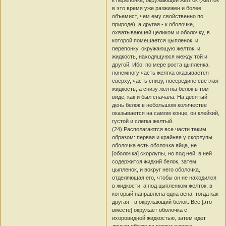
в это время уже разжижен и более
объемист, чем ему свойственно по
природе), а другая - к оболочке,
охватывающей целиком и оболочку, в
которой помешается цыпленок, и
перепонку, окружающую желток, и
жидкость, находящуюся между той и
другой. Ибо, по мере роста цыпленка,
понемногу часть желтка оказывается
сверху, часть снизу, посередине светлая
жидкость, а снизу желтка белок в том
виде, как и был сначала. На десятый
день белок в небольшом количестве
оказывается на самом конце, он клейкий,
густой и слегка желтый.
(24) Располагаются все части таким
образом: первая и крайняя у скорлупы
оболочка есть оболочка яйца, не
[оболочка] скорлупы, но под ней; в ней
содержится жидкий белок, затем
цыпленок, и вокруг него оболочка,
отделяющая его, чтобы он не находился
в жидкости, а под цыпленком желток, в
который направлена одна вена, тогда как
другая - в окружающий белок. Все [это
вместе] окружает оболочка с
ихоровидной жидкостью, затем идет
другая оболочка вокруг самого