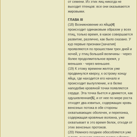
от семени. Из этих яиц никогда не
выходит птенцов: все они оказываются
жировыми.
ГЛАВА III
(18) Возникновение из яйца[
4
]
происходит одинаковым образом у всех
птиц, только время, в какое совершается
развитие, различно, как было сказано. У
кур первые признаки [зачатия]
проявляются по прошествии трех дней и
ночей, у птиц большей величины - через
более продолжительное время, у
меньших - через меньшее.
(19) К этому времени желток уже
продвинулся кверху, к острому концу
яйца, где находится его начало и
происходит вылупление, и в белке
наподобие кровяной точки появляется
сердце. Эта точка бьется и движется, как
одушевленная[
5
], и от нее по мере роста
отходят два извитых, содержащих кровь
венозных потока в обе стороны
охватывающих оболочек, и перепонка,
содержащая кровяные волокна, уже
охватывает в это время белок, отходя от
этих венозных протоков.
(20) Немного позднее обособляется уже
и тело, сначала совсем малое и белое: