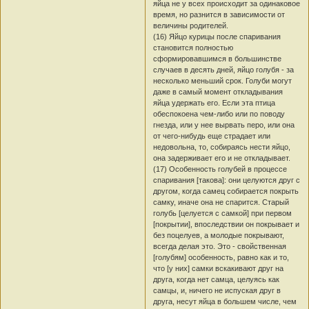
яйца не у всех происходит за одинаковое
время, но разнится в зависимости от
величины родителей.
(16) Яйцо курицы после спаривания
становится полностью
сформировавшимся в большинстве
случаев в десять дней, яйцо голубя - за
несколько меньший срок. Голуби могут
даже в самый момент откладывания
яйца удержать его. Если эта птица
обеспокоена чем-либо или по поводу
гнезда, или у нее вырвать перо, или она
от чего-нибудь еще страдает или
недовольна, то, собираясь нести яйцо,
она задерживает его и не откладывает.
(17) Особенность голубей в процессе
спаривания [такова]: они целуются друг с
другом, когда самец собирается покрыть
самку, иначе она не спарится. Старый
голубь [целуется с самкой] при первом
[покрытии], впоследствии он покрывает и
без поцелуев, а молодые покрывают,
всегда делая это. Это - свойственная
[голубям] особенность, равно как и то,
что [у них] самки вскакивают друг на
друга, когда нет самца, целуясь как
самцы, и, ничего не испуская друг в
друга, несут яйца в большем числе, чем