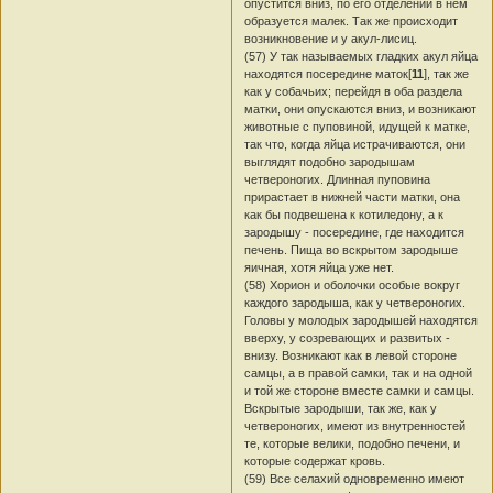
опустится вниз, по его отделении в нем
образуется малек. Так же происходит
возникновение и у акул-лисиц.
(57) У так называемых гладких акул яйца
находятся посередине маток[
11
], так же
как у собачьих; перейдя в оба раздела
матки, они опускаются вниз, и возникают
животные с пуповиной, идущей к матке,
так что, когда яйца истрачиваются, они
выглядят подобно зародышам
четвероногих. Длинная пуповина
прирастает в нижней части матки, она
как бы подвешена к котиледону, а к
зародышу - посередине, где находится
печень. Пища во вскрытом зародыше
яичная, хотя яйца уже нет.
(58) Хорион и оболочки особые вокруг
каждого зародыша, как у четвероногих.
Головы у молодых зародышей находятся
вверху, у созревающих и развитых -
внизу. Возникают как в левой стороне
самцы, а в правой самки, так и на одной
и той же стороне вместе самки и самцы.
Вскрытые зародыши, так же, как у
четвероногих, имеют из внутренностей
те, которые велики, подобно печени, и
которые содержат кровь.
(59) Все селахий одновременно имеют