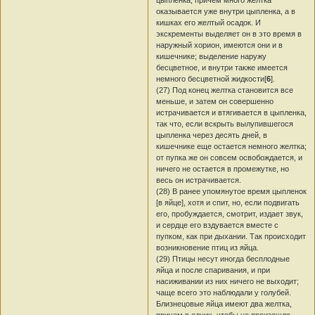
оказывается уже внутри цыпленка, а в
кишках его желтый осадок. И
экскременты выделяет он в это время в
наружный хорион, имеются они и в
кишечнике; выделение наружу
бесцветное, и внутри также имеется
немного бесцветной жидкости[
6
].
(27) Под конец желтка становится все
меньше, и затем он совершенно
истрачивается и втягивается в цыпленка,
так что, если вскрыть вылупившегося
цыпленка через десять дней, в
кишечнике еще остается немного желтка;
от пупка же он совсем освобождается, и
ничего не остается в промежутке, но
весь он истрачивается.
(28) В ранее упомянутое время цыпленок
[в яйце], хотя и спит, но, если подвигать
его, пробуждается, смотрит, издает звук,
и сердце его вздувается вместе с
пупком, как при дыхании. Так происходит
возникновение птиц из яйца.
(29) Птицы несут иногда бесплодные
яйца и после спаривания, и при
насиживании из них ничего не выходит;
чаще всего это наблюдали у голубей.
Близнецовые яйца имеют два желтка,
причем в одних, чтобы не произошло