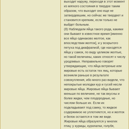
выходит наружу, переходя в этот момент
из мягкого состояния в твердое таким
образом, что выходит оно еще не
затвердевшим, но сейчас же твердеет и
становится крепким, если только не
выйдет больным.
(8) Наблюдали яйца такого рода, какими
они бывают в известное время [именно
все яйцо одинаково желтое, как
впоследствии желток], и у вскрытого
петуха под диафрагмой, где находятся
яйца у самок, по виду целиком желтые,
но такой величины, каких относят к числу
уродливых. Неправильно говорят
утверждающие, что яйца ветреные или
жировые есть остаток тех яиц, которые
возникли раньше в результате
совокупления, ибо много раз видели, что
непокрытые молодки кур и гусей несли
жировые яйца. Жировые яйца бывают
меньше по величине, не так вкусны и
более жидки, чем плодородные, но
числом больше их. Если их
подкладывают под самку, то жидкое
содержимое не уплотняется, но и желток
и белок остаются в том же виде.
Жировые яйца образуются у многих
птиц: у курицы, куропатки, голубя,