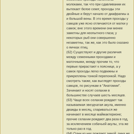
молоками, так что при сдавливании их
вытекает белое семя; проходы эти
двойные и берут начало от диафрагмы а
и большой вены. В это время проходы у
самцов уже ясно отличаются от матки у
самок; вне этого времени они менее
заметны для неопытного глаза; у
некоторых рыб они совершенно
незаметны, так же, как это было сказано
о яичках птиц.
(62) Существуют и другие различия
между семенными проходами и
маточными, между прочим то, что
первые прирастают к пояснице, а у
самок проходы легко подвижны и
прикреплены тонкой перепонкой. Надо
смотреть также, как выглядят проходы
самцов, по рисункам в "Анатомии".
Зачинают и носят селахии в
большинстве случаев шесть месяцев.
(63) Чаще всех селахии рождает так
называемая звездчатая акула, именно
дважды в месяц, спариваться же
начинают в месяце маймактерионе;
прочие селахии рождают два раза в год,
за исключением собачьей акулы, эта же
только раз в год.
(64) Одни из них рождают зимой, рина же