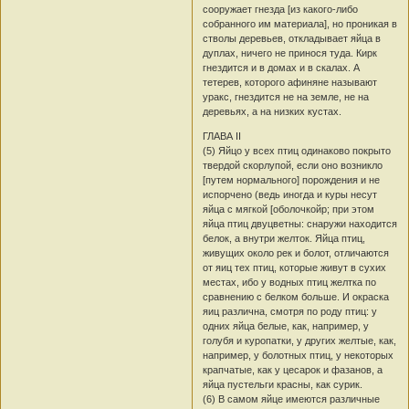
сооружает гнезда [из какого-либо
собранного им материала], но проникая в
стволы деревьев, откладывает яйца в
дуплах, ничего не принося туда. Кирк
гнездится и в домах и в скалах. А
тетерев, которого афиняне называют
уракс, гнездится не на земле, не на
деревьях, а на низких кустах.
ГЛАВА II
(5) Яйцо у всех птиц одинаково покрыто
твердой скорлупой, если оно возникло
[путем нормального] порождения и не
испорчено (ведь иногда и куры несут
яйца с мягкой [оболочкойр; при этом
яйца птиц двуцветны: снаружи находится
белок, а внутри желток. Яйца птиц,
живущих около рек и болот, отличаются
от яиц тех птиц, которые живут в сухих
местах, ибо у водных птиц желтка по
сравнению с белком больше. И окраска
яиц различна, смотря по роду птиц: у
одних яйца белые, как, например, у
голубя и куропатки, у других желтые, как,
например, у болотных птиц, у некоторых
крапчатые, как у цесарок и фазанов, а
яйца пустельги красны, как сурик.
(6) В самом яйце имеются различные