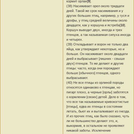
кормит орлан[
9
].
(38) Насиживает орел около тридцати
дней. Такой же срок насиживания и у
других больших птиц, например, у гуся и
дрофы, у птиц средней величины около
двадцати, как у коршуна и ястреба[
10
].
Коршун выводит двух, иногда и трех
птенцов, а так называемая сипуха иногда
и четырех.
(39) Откладывает и ворон не только два
яйца, как утверждают некоторые, но и
больше. Он насиживает около двадцати
дней и выбрасывает [лишних - свыше
двух] птенцов. То же делают и другие
птицы: часто, когда они порождают
больше [обычного] птенцов, одного
выбрасывают.
(40) Не все птицы из орлиной породы
относятся одинаково к птенцам, но
пигарг плохо, а черные [орлы] заботятся
о кормлении [своих] детей. Дело в том,
что все так называемые кривокогтистые
[птицы], едва их птенцы в состоянии
летать, бьют их и выталкивают из гнезда.
И из прочих птиц, как было сказано, чуть
ли не большинство делают это, и,
выкормив, в остальном не проявляют
никакой заботы. Исключение