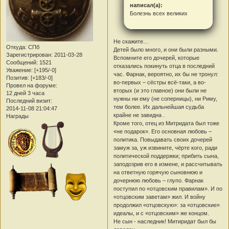
написал(а):
Болезнь всех великих
Не скажите…
Откуда:
СПб
Детей было много, и они были разными.
Зарегистрирован
: 2011-03-28
Вспомните его дочерей, которые
Сообщений:
1521
отказались покинуть отца в последний
Уважение:
[+195/-0]
час. Фарнак, вероятно, их бы не тронул:
Позитив:
[+183/-0]
во-первых – сёстры всё-таки, а во-
Провел на форуме:
вторых (и это главное) они были не
12 дней 3 часа
нужны ни ему (не соперницы), ни Риму,
Последний визит:
тем более. Их дальнейшая судьба
2014-11-08 21:04:47
крайне не завидна
.
Награды
Кроме того, отец из Митридата был тоже
«не подарок». Его основная любовь –
политика. Повыдавать своих дочерей
замуж за, уж извините, чёрте кого, ради
политической поддержки; прибить сына,
заподозрив его в измене, и рассчитывать
на ответную горячую сыновнюю и
дочернюю любовь – глупо. Фарнак
поступил по «отцовским правилам». И по
«отцовским заветам» жил. И войну
продолжил «отцовскую»: за «отцовские»
идеалы, и с «отцовским» же концом.
Не сын - наследник! Митиридат был бы