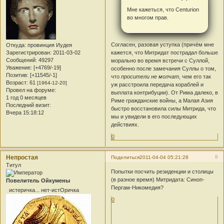
Мне кажеться, что Centurion
во многом прав.
Согласен, разовая уступка (причём мне
Откуда:
провинция Иудея
Зарегистрирован
: 2011-03-02
кажется, что Митридат пострадал больше
Сообщений:
49297
морально во время встречи с Суллой,
Уважение:
[+4769/-19]
особенно после замечания Суллы о том,
Позитив:
[+11545/-1]
что
просители не молчат
, чем его так
Возраст:
61
[1964-12-20]
уж расстроила передача кораблей и
Провел на форуме:
выплата контрибуции). От Рима далеко, в
1 год 0 месяцев
Риме гражданские войны, а Малая Азия
Последний визит:
быстро восстановила силы Митрида, что
Вчера 15:18:12
мы и увидели в его последующих
действиях.
0
Непростая
8
Поделиться
2011-04-04 05:21:28
Титул
Попытки посчить резиденции и столицы
(в разное время) Митридата: Синоп-
Повелитель Ойкумены
Пергам-Никомедия?
истеричка... нет-истОричка
0