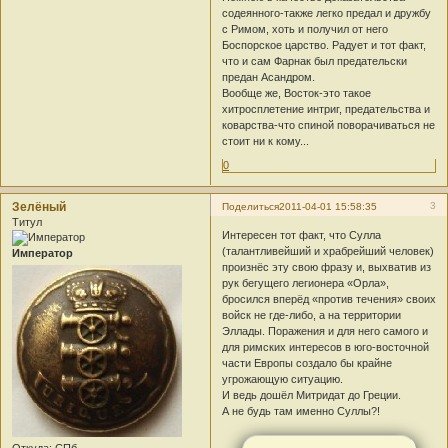
содеянного-также легко предал и дружбу
с Римом, хоть и получил от него
Боспорское царство. Радует и тот факт,
что и сам Фарнак был предательски
предан Асандром.
Вообще же, Восток-это такое
хитросплетение интриг, предательства и
коварства-что спиной поворачиваться не
стоит ни к кому...
0
Зелёный
3
Поделиться
2011-04-01 15:58:35
Титул
Интересен тот факт, что Сулла
(талантливейший и храбрейший человек)
Император
произнёс эту свою фразу и, выхватив из
рук бегущего легионера «Орла»,
бросился вперёд «против течения» своих
войск не где-либо, а на территории
Эллады. Поражения и для него самого и
для римских интересов в юго-восточной
части Европы создало бы крайне
угрожающую ситуацию.
И ведь дошёл Митридат до Греции.
А не будь там именно Суллы?!