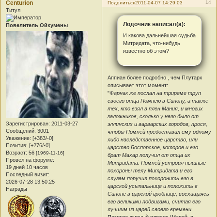
Centurion
14
Поделиться
2011-04-07 14:29:03
Титул
Лодочник написал(а):
Повелитель Ойкумены
И какова дальнейшая судьба
Митридата, что-нибудь
известно об этом?
Аппиан более подробно , чем Плутарх
описывает этот момент:
"
Фарнак же послал на триреме труп
своего отца Помпею в Синопу, а также
тех, кто взял в плен Мания, и многих
заложников, сколько у него было от
Зарегистрирован
: 2011-03-27
эллинских и варварских городов, прося,
Сообщений:
3001
чтобы Помпей предоставил ему одному
Уважение:
[+383/-0]
либо наследственное царство, или
Позитив:
[+276/-0]
царство Боспорское, которое и его
Возраст:
56
[1969-11-16]
брат Махар получил от отца их
Провел на форуме:
Митридата. Помпей устроил пышные
19 дней 10 часов
похороны телу Митридата и его
Последний визит:
слугам поручил похоронить его в
2026-07-28 13:50:25
царской усыпальнице и положить в
Награды
Синопе в царской гробнице, восхищаясь
его великими подвигами, считая его
лучшим из царей своего времени.
Помпею-жирный плюсик (Марий, я