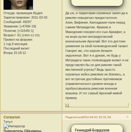
Да уж, и территории огромные занял да и
Откуда:
провинция Иудея
Зарегистрирован
: 2011-03-02
римлян повырезал предостаточно.
Сообщений:
49297
Азия, Вифиния, Каппадокия-пали перед
Уважение:
[+4769/-19]
самим Митридатом. Фракию и
Позитив:
[+11545/-1]
Македонию покорял его сын Ариафат, а
Возраст:
61
[1964-12-20]
на море рулил митридатовский
Провел на форуме:
военачальник Архелай. Вот кто достоин
1 год 0 месяцев
уважения за свой полководческий талант.
Последний визит:
Говорят же, что
короля делает
Вчера 15:18:12
окружение
. Вот я и думаю, не будь у
Митридата таких полководцев-может и не
представлял бы он для римлян такой
явственной угрозы? Ведь просто
огромных войск римляне не боялись, а
вот встречая достойных противников
управленческого уровня-иногда и
пробуксовывала римская военная
машина. И тот самый Архелай-живой
пример.
+1
Centurion
5
Поделиться
2011-04-01 20:31:54
Титул
Геннадий Бордуков
Повелитель Ойкумены