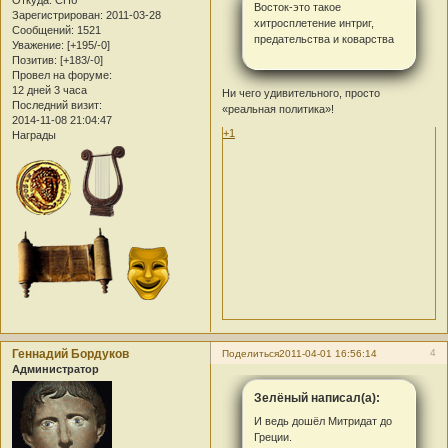
Откуда:
СПб
Восток-это такое
Зарегистрирован
: 2011-03-28
хитросплетение интриг,
Сообщений:
1521
предательства и коварства
Уважение:
[+195/-0]
Позитив:
[+183/-0]
Провел на форуме:
12 дней 3 часа
Ни чего удивительного, просто
Последний визит:
«реальная политика»!
2014-11-08 21:04:47
+1
Награды
Геннадий Бордуков
4
Поделиться
2011-04-01 16:56:14
Администратор
Зелёный написал(а):
И ведь дошёл Митридат до
Греции.