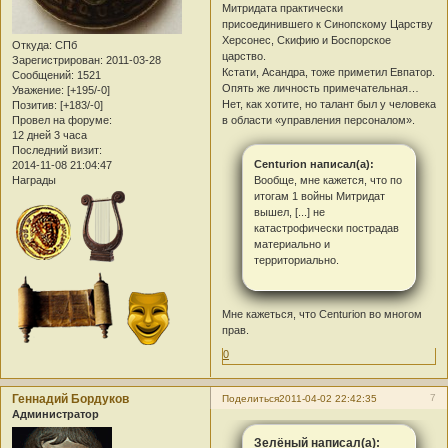
Митридата практически
присоединившего к Синопскому Царству
Херсонес, Скифию и Боспорское
Откуда:
СПб
царство.
Зарегистрирован
: 2011-03-28
Кстати, Асандра, тоже приметил Евпатор.
Сообщений:
1521
Опять же личность примечательная…
Уважение:
[+195/-0]
Нет, как хотите, но талант был у человека
Позитив:
[+183/-0]
Провел на форуме:
в области «управления персоналом».
12 дней 3 часа
Последний визит:
Centurion написал(а):
2014-11-08 21:04:47
Вообще, мне кажется, что по
Награды
итогам 1 войны Митридат
вышел, [...] не
катастрофически пострадав
материально и
территориально.
Мне кажеться, что Centurion во многом
прав.
0
Геннадий Бордуков
7
Поделиться
2011-04-02 22:42:35
Администратор
Зелёный написал(а):