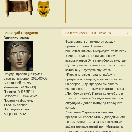
Геннадий Бордуков
2
Поделиться
2011-04-01 15:46:25
Администратор
Если вернуться немного назад, к
противостоянию Суллы с
военачальниками Митридата, то из всех
замечательных побед мне сразу
вспоминается битва при Орхомене, где
Сулла произнёс свои знаменитые слова,
которые у Плутарха звучат так:
Откуда:
провинция Иудея
«Римляне, здесь, видно, найду я
Зарегистрирован
: 2011-03-02
прекрасную смерть, а вы запомните что
Сообщений:
49297
на вопрос: „Где предали вы своего
Уважение:
[+4769/-19]
императора?” — вам придется отвечать:
Позитив:
[+11545/-1]
„При Орхомене”. И ведь сумел Сулла
Возраст:
61
[1964-12-20]
этим остановить бегущих воинов, спас
Провел на форуме:
ситуацию и довёл битву до победного
1 год 0 месяцев
конца.
Последний визит:
А касаемо Фарнака-так человек,
Вчера 15:18:12
предавший своего отца и доведший его
до самоубийства, а затем пославший
забальзамированный труп Митридата
Помпею в качестве доказательства