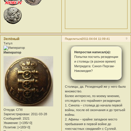
Зелёный
9
Поделиться
2011-04-04 11:09:41
Титул
Непростая написал(а):
Император
Попытки посчить резиденции
и столицы (в разное время)
Митридата: Синоп-Пергам-
Никомедия?
Столицы, да. Резиденций же у него было
множество.
Более интересно, по моему мнению,
отследить его «крайние» резиденции:
1. Синопа – столица до начала первой
Откуда:
СПб
войны, после её окончания и до третьей
Зарегистрирован
: 2011-03-28
войны.
Сообщений:
1521
2. Афины – крайне западное место
Уважение:
[+195/-0]
пребывания в первой войне до
Позитив:
[+183/-0]
«несчастных свиданий» с Суллой.