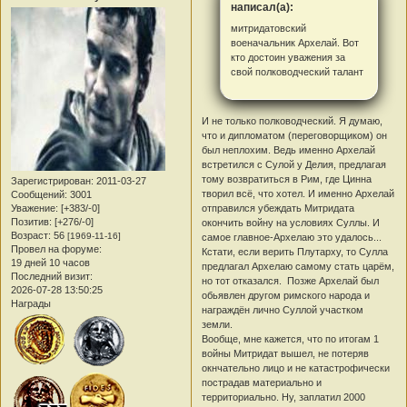
написал(а):
митридатовский
военачальник Архелай. Вот
кто достоин уважения за
свой полководческий талант
И не только полководческий. Я думаю,
что и дипломатом (переговорщиком) он
был неплохим. Ведь именно Архелай
встретился с Сулой у Делия, предлагая
тому возвратиться в Рим, где Цинна
Зарегистрирован
: 2011-03-27
творил всё, что хотел. И именно Архелай
Сообщений:
3001
Уважение:
[+383/-0]
отправился убеждать Митридата
Позитив:
[+276/-0]
окончить войну на условиях Суллы. И
Возраст:
56
[1969-11-16]
самое главное-Архелаю это удалось...
Провел на форуме:
Кстати, если верить Плутарху, то Сулла
19 дней 10 часов
предлагал Архелаю самому стать царём,
Последний визит:
но тот отказался. Позже Архелай был
2026-07-28 13:50:25
обьявлен другом римского народа и
Награды
награждён лично Суллой участком
земли.
Вообще, мне кажется, что по итогам 1
войны Митридат вышел, не потеряв
окнчательно лицо и не катастрофически
пострадав материально и
территориально. Ну, заплатил 2000