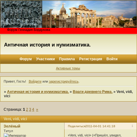
Форум Геннадия Бордукова
Античная история и нумизматика.
Форум
Участники
Правила
Регистрация
Войти
Активные темы
Привет, Гость!
Войдите
или
зарегистрируйтесь
.
»
Античная история и нумизматика.
»
Враги древнего Рима.
»
Veni, vidi,
vici
Страница:
1
2
3
4
»
Veni, vidi, vici
Зелёный
1
Поделиться
2011-04-01 14:41:18
Титул
«Veni, vidi, vici» («Пришёл, увидел,