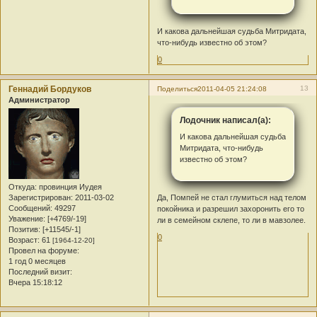
И какова дальнейшая судьба Митридата,
что-нибудь известно об этом?
0
Геннадий Бордуков
13
Поделиться
2011-04-05 21:24:08
Администратор
Лодочник написал(а):
И какова дальнейшая судьба
Митридата, что-нибудь
известно об этом?
Откуда:
провинция Иудея
Зарегистрирован
: 2011-03-02
Да, Помпей не стал глумиться над телом
Сообщений:
49297
покойника и разрешил захоронить его то
Уважение:
[+4769/-19]
ли в семейном склепе, то ли в мавзолее.
Позитив:
[+11545/-1]
0
Возраст:
61
[1964-12-20]
Провел на форуме:
1 год 0 месяцев
Последний визит:
Вчера 15:18:12