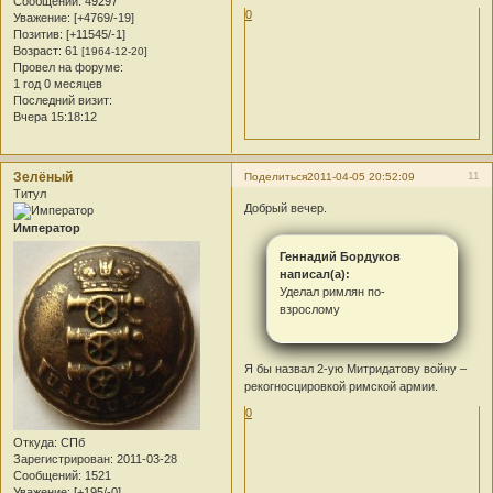
Сообщений:
49297
0
Уважение:
[+4769/-19]
Позитив:
[+11545/-1]
Возраст:
61
[1964-12-20]
Провел на форуме:
1 год 0 месяцев
Последний визит:
Вчера 15:18:12
Зелёный
11
Поделиться
2011-04-05 20:52:09
Титул
Добрый вечер.
Император
Геннадий Бордуков
написал(а):
Уделал римлян по-
взрослому
Я бы назвал 2-ую Митридатову войну –
рекогносцировкой римской армии.
0
Откуда:
СПб
Зарегистрирован
: 2011-03-28
Сообщений:
1521
Уважение:
[+195/-0]