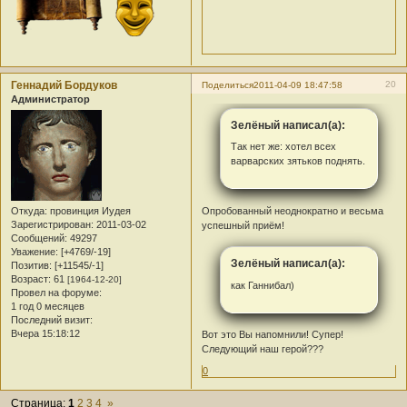
Геннадий Бордуков
20
Поделиться
2011-04-09 18:47:58
Администратор
Зелёный написал(а):
Так нет же: хотел всех
варварских зятьков поднять.
Опробованный неоднократно и весьма
Откуда:
провинция Иудея
Зарегистрирован
: 2011-03-02
успешный приём!
Сообщений:
49297
Уважение:
[+4769/-19]
Зелёный написал(а):
Позитив:
[+11545/-1]
Возраст:
61
[1964-12-20]
как Ганнибал)
Провел на форуме:
1 год 0 месяцев
Последний визит:
Вчера 15:18:12
Вот это Вы напомнили! Супер!
Следующий наш герой???
0
Страница:
1
2
3
4
»