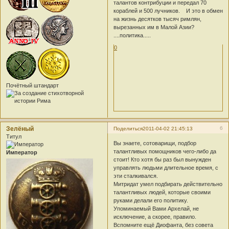
талантов контрибуции и передал 70
кораблей и 500 лучников.
И это в обмен
на жизнь десятков тысяч римлян,
вырезанных им в Малой Азии?
....политика.....
0
Почётный штандарт
Зелёный
6
Поделиться
2011-04-02 21:45:13
Титул
Вы знаете, сотоварищи, подбор
талантливых помощников чего-либо да
Император
стоит! Кто хотя бы раз был вынужден
управлять людьми длительное время, с
эти сталкивался.
Митридат умел подбирать действительно
талантливых людей, которые своими
руками делали его политику.
Упоминаемый Вами Архелай, не
исключение, а скорее, правило.
Вспомните ещё Диофанта, без совета