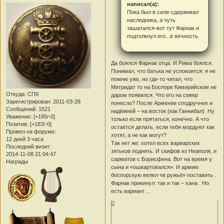
написал(а):
Пока был в силе-сдерживал
наследника, а чуть
зашатался-вот тут Фарнак и
подтолкнул его...в вечность.
Да боялся Фарнак отца. И Рима боялся.
Понимал, что батька не успокоится: я не
помню уже, но где-то читал, что
Митридат то на Боспоре Кимирийском не
Откуда:
СПб
даром появился. Что его на север
Зарегистрирован
: 2011-03-28
понесло? После Армении сподручнее и
Сообщений:
1521
надёжней – на восток (как Ганнибал). Ну
Уважение:
[+195/-0]
только если прятаться, конечно. А что
Позитив:
[+183/-0]
остаётся делать, если тебя мордуют как
Провел на форуме:
хотят, а не как могут?
12 дней 3 часа
Так нет же: хотел всех варварских
Последний визит:
зятьков поднять. И скифов из Неаполя, и
2014-11-08 21:04:47
сарматов с Борисфена. Вот на время у
Награды
сына и «ошвартовался». И армию
боспорскую велел «в ружьё» поставить
.
Фарнак прикинул: так и так – хана
. Но
есть вариант…
0