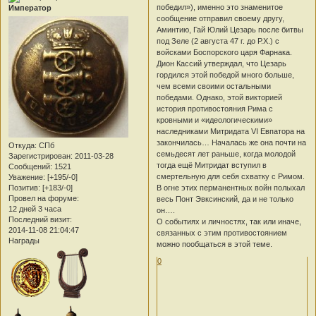
победил»), именно это знаменитое
Император
сообщение отправил своему другу,
Аминтию, Гай Юлий Цезарь после битвы
под Зеле (2 августа 47 г. до Р.Х.) с
войсками Боспорского царя Фарнака.
Дион Кассий утверждал, что Цезарь
гордился этой победой много больше,
чем всеми своими остальными
победами. Однако, этой викторией
история противостояния Рима с
кровными и «идеологическими»
наследниками Митридата VI Евпатора на
закончилась… Началась же она почти на
Откуда:
СПб
семьдесят лет раньше, когда молодой
Зарегистрирован
: 2011-03-28
тогда ещё Митридат вступил в
Сообщений:
1521
смертельную для себя схватку с Римом.
Уважение:
[+195/-0]
В огне этих перманентных войн полыхал
Позитив:
[+183/-0]
Провел на форуме:
весь Понт Эвксинский, да и не только
12 дней 3 часа
он….
Последний визит:
О событиях и личностях, так или иначе,
2014-11-08 21:04:47
связанных с этим противостоянием
Награды
можно пообщаться в этой теме.
0