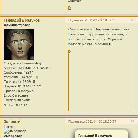
доволен.
0
Геннадий Бордуков
18
Поделиться
2011-04-09 18:09:23
Администратор
Слишком много Митридат пожил. Пока
был в силе-сдерживал наследника, а
чуть
зашатался
-вот тут Фарнак и
подтолкнул его...в вечность.
0
Откуда:
провинция Иудея
Зарегистрирован
: 2011-03-02
Сообщений:
49297
Уважение:
[+4769/-19]
Позитив:
[+11545/-1]
Возраст:
61
[1964-12-20]
Провел на форуме:
1 год 0 месяцев
Последний визит:
Вчера 15:18:12
Зелёный
19
Поделиться
2011-04-09 18:20:57
Титул
Геннадий Бордуков
Император