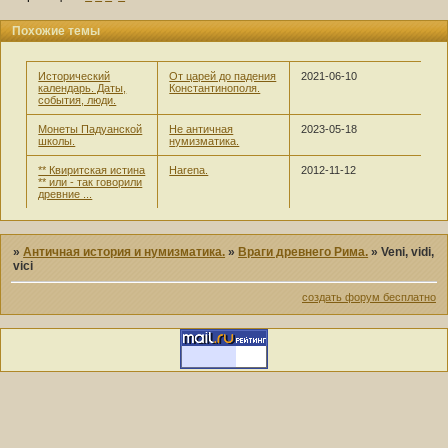
Похожие темы
Исторический
От царей до падения
2021-06-10
календарь. Даты,
Константинополя.
события, люди.
Монеты Падуанской
Не античная
2023-05-18
школы.
нумизматика.
** Квиритская истина
Harena.
2012-11-12
** или - так говорили
древние ...
»
Античная история и нумизматика.
»
Враги древнего Рима.
»
Veni, vidi,
vici
создать форум бесплатно