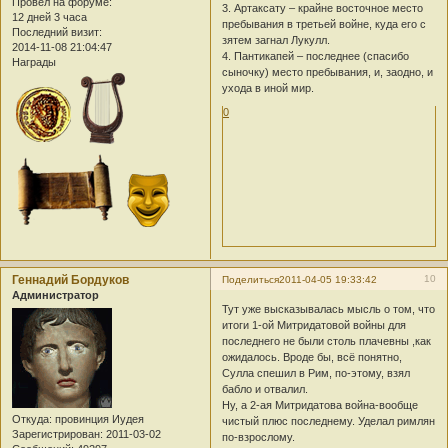
Провел на форуме:
3. Артаксату – крайне восточное место
12 дней 3 часа
пребывания в третьей войне, куда его с
Последний визит:
зятем загнал Лукулл.
2014-11-08 21:04:47
4. Пантикапей – последнее (спасибо
Награды
сыночку) место пребывания, и, заодно, и
ухода в иной мир.
0
Геннадий Бордуков
10
Поделиться
2011-04-05 19:33:42
Администратор
Тут уже высказывалась мысль о том, что
итоги 1-ой Митридатовой войны для
последнего не были столь плачевны ,как
ожидалось. Вроде бы, всё понятно,
Сулла спешил в Рим, по-этому, взял
бабло и отвалил.
Ну, а 2-ая Митридатова война-вообще
Откуда:
провинция Иудея
чистый плюс последнему. Уделал римлян
Зарегистрирован
: 2011-03-02
по-взрослому.