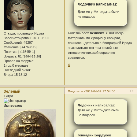
Лодочник написал(а):
Дети же у Митридата были
не подарок
Болезнь всех
великих
. Я вот когда
Откуда:
провинция Иудея
Зарегистрирован
: 2011-03-02
материалы по Иродиону собирал,
Сообщений:
49297
пришлось детально с биографией Ирода
Уважение:
[+4769/-19]
знакомиться-вот там семейные
Позитив:
[+11545/-1]
отношение-никакой сериал не
Возраст:
61
[1964-12-20]
сравнится.
Провел на форуме:
0
1 год 0 месяцев
Последний визит:
Вчера 15:18:12
Зелёный
17
Поделиться
2011-04-09 17:54:56
Титул
Лодочник написал(а):
Император
Дети же у Митридата были
не подарок
Геннадий Бордуков