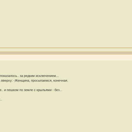
показалось.. за редким исключением...
 вверху: -Женщина, просыпаемся, конечная.
. и пешком по земле с крыльями - без...
..