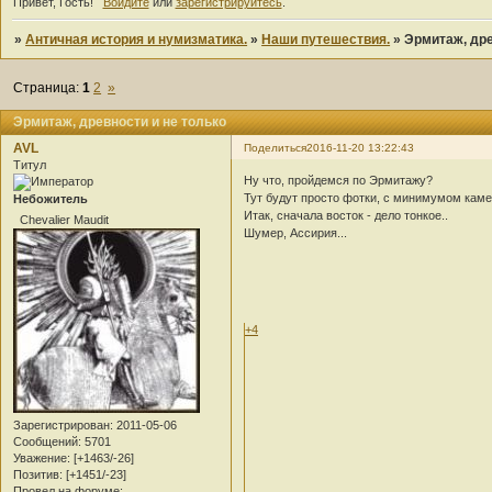
Привет, Гость!
Войдите
или
зарегистрируйтесь
.
»
Античная история и нумизматика.
»
Наши путешествия.
»
Эрмитаж, дре
Страница:
1
2
»
Эрмитаж, древности и не только
AVL
Поделиться
2016-11-20 13:22:43
Титул
Ну что, пройдемся по Эрмитажу?
Тут будут просто фотки, с минимумом камен
Небожитель
Итак, сначала восток - дело тонкое..
Chevalier Maudit
Шумер, Ассирия...
+4
Зарегистрирован
: 2011-05-06
Сообщений:
5701
Уважение:
[+1463/-26]
Позитив:
[+1451/-23]
Провел на форуме: