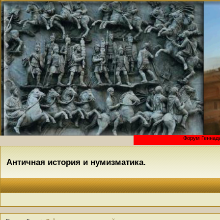
Форум Геннадия Бордукова
Античная история и нумизматика.