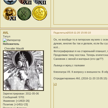
AVL
Поделиться
2016-11-20 15:00:10
Титул
Ок, но вообще-то в питерских музеях с ос
думаю, многие бы так и делали, если бы су
Небожитель
всё...
Chevalier Maudit
Фотографировал я на старенький планшет, п
Продолжим тему востока. Теперь египетска
Сановник с женой и матерью (кто где??)
Львица и жрец с палками
Клеопатра VII. К вопросу о внешности. В об
Отредактировано AVL (2016-11-20 15:05:15)
+3
Зарегистрирован
: 2011-05-06
Сообщений:
5701
Уважение:
[+1463/-26]
Позитив:
[+1451/-23]