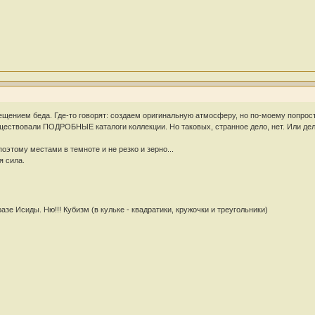
вещением беда. Где-то говорят: создаем оригинальную атмосферу, но по-моему попрос
ществовали ПОДРОБНЫЕ каталоги коллекции. Но таковых, странное дело, нет. Или делать
оэтому местами в темноте и не резко и зерно...
я сила.
разе Исиды. Ню!!! Кубизм (в кульке - квадратики, кружочки и треугольники)