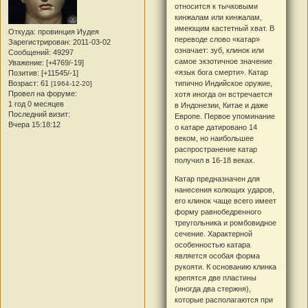
относится к тычковыми
кинжалам или кинжалам,
имеющим кастетный хват. В
Откуда:
провинция Иудея
переводе слово «катар»
Зарегистрирован
: 2011-03-02
означает: зуб, клинок или
Сообщений:
49297
самое экзотичное значение
Уважение:
[+4769/-19]
«язык бога смерти». Катар
Позитив:
[+11545/-1]
типично Индийское оружие,
Возраст:
61
[1964-12-20]
Провел на форуме:
хотя иногда он встречается
1 год 0 месяцев
в Индонезии, Китае и даже
Последний визит:
Европе. Первое упоминание
Вчера 15:18:12
о катаре датировано 14
веком, но наибольшее
распространение катар
получил в 16-18 веках.
Катар предназначен для
нанесения колющих ударов,
его клинок чаще всего имеет
форму равнобедренного
треугольника и ромбовидное
сечение. Характерной
особенностью катара
является особая форма
рукояти. К основанию клинка
крепятся две пластины
(иногда два стержня),
которые располагаются при