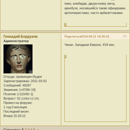
пике, алебарде, двуручному мечу,
аркебузе, носившийся также офицерами,
артиллеристами, часто арбалетчиками.
0
Геннадий Бордуков
20
Поделиться
2014-09-11 18:30:42
Администратор
Чекан. Западная Европа. XVII век.
0
Откуда:
провинция Иудея
Зарегистрирован
: 2011-03-02
Сообщений:
49297
Уважение:
[+4769/-19]
Позитив:
[+11545/-1]
Возраст:
61
[1964-12-20]
Провел на форуме:
1 год 0 месяцев
Последний визит:
Вчера 15:18:12
Страница:
1
2
3
4
5
»