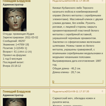
Геннадий Бордуков
5
Поделиться
2014-09-11 17:36:45
Администратор
Кинжал Кубанского либо Терского
казачьего войска в комбинированной
оправе (белого металла с серебряными
элементами). Массивный клинок с двумя
узкими долами, без клейм. Рукоять
роговая, с лицевой стороны закрыта
орнаментированной пластиной белого
Откуда:
провинция Иудея
металла с серебряной вставкой,
Зарегистрирован
: 2011-03-02
украшенной черневым орнаментом.
Сообщений:
49297
Заклепки со сферическими железными
Уважение:
[+4769/-19]
шляпками. Ножны также из белого
Позитив:
[+11545/-1]
металла, украшены гравировкой, с
Возраст:
61
[1964-12-20]
впаянными серебряными медальонами и
Провел на форуме:
медными чеканными поясками.
1 год 0 месяцев
Выгравирована дата изготовления: 1887
Последний визит:
год.
Вчера 15:18:12
Общая длина - 46,2 см.
Длина клинка - 28,7 см.
0
Геннадий Бордуков
6
Поделиться
2014-09-11 17:37:35
Администратор
Сарматский меч, обкладка ножен и
рукояти меча.
Железо, золото, гранаты.