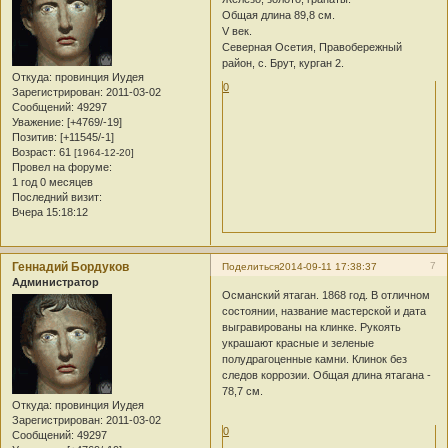
Общая длина 89,8 см.
V век.
Северная Осетия, Правобережный
район, с. Брут, курган 2.
Откуда:
провинция Иудея
0
Зарегистрирован
: 2011-03-02
Сообщений:
49297
Уважение:
[+4769/-19]
Позитив:
[+11545/-1]
Возраст:
61
[1964-12-20]
Провел на форуме:
1 год 0 месяцев
Последний визит:
Вчера 15:18:12
Геннадий Бордуков
7
Поделиться
2014-09-11 17:38:37
Администратор
Османский ятаган. 1868 год. В отличном
состоянии, название мастерской и дата
выгравированы на клинке. Рукоять
украшают красные и зеленые
полудрагоценные камни. Клинок без
следов коррозии. Общая длина ятагана -
78,7 см.
Откуда:
провинция Иудея
Зарегистрирован
: 2011-03-02
0
Сообщений:
49297