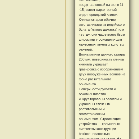
представленный на фото 11
-15, имеет характерный
индо-персидский клинок.
Клинки катаров обычно
изготавливали из индийского
булата (литого дамаска) или
«вутц», они чаше всего были
широкими у основания для
нанесения тяжелых колотых
ранений.
Длина клинка данного катара
266 мм, поверхность клинка
кинжала украшает
гравировка с изображением
двух вооруженных воинов на
фоне растительного
орнамента.
Поверхности рукояти и
боковых пластин
инкрустированы золотом и
украшены сложным
растительным и
геометрическим
орнаментом. Стреляющие
устройства — кремневые
пистолеты конструкции
boxlock, полностью
изготовленны из стали. На