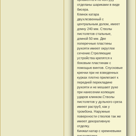
отделаны шариками в виде
бисера.
Клинок катара
двухлезвенный с
центральным долом, имеет
длину 240 мм. Стволы
пистолетов стальные,
длиной 50 мм. Две
поперечные пластины
рукояти имеют округлое
сечение.Стреляющие
устройства крепятся к
боковым пластинам с
помощью винтов. Спусковые
крючки при не взведенных
курках плотно прилегают к
передней перекладине
рукояти и не мешают руке
при нанесении колющих
ударов клинком.Стволы
пистолетов у дульного среза
имеют раструб, как у
тромбона. Наружные
поверхности стволов так же
имеют декоративную
отделку.
Кинжал катар с кремневыми
пистолетами,