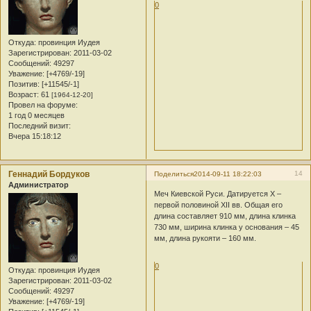
0
Откуда:
провинция Иудея
Зарегистрирован
: 2011-03-02
Сообщений:
49297
Уважение:
[+4769/-19]
Позитив:
[+11545/-1]
Возраст:
61
[1964-12-20]
Провел на форуме:
1 год 0 месяцев
Последний визит:
Вчера 15:18:12
Геннадий Бордуков
14
Поделиться
2014-09-11 18:22:03
Администратор
Меч Киевской Руси. Датируется X –
первой половиной XII вв. Общая его
длина составляет 910 мм, длина клинка
730 мм, ширина клинка у основания – 45
мм, длина рукояти – 160 мм.
0
Откуда:
провинция Иудея
Зарегистрирован
: 2011-03-02
Сообщений:
49297
Уважение:
[+4769/-19]