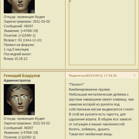
Откуда:
провинция Иудея
Зарегистрирован
: 2011-03-02
Сообщений:
49297
Уважение:
[+4769/-19]
Позитив:
[+11545/-1]
Возраст:
61
[1964-12-20]
Провел на форуме:
1 год 0 месяцев
Последний визит:
Вчера 15:18:12
Геннадий Бордуков
3
Поделиться
2014-09-11 17:34:31
Администратор
"Пескетт"
Комбинированное оружие.
Небольшая металлическая дубинка с
круглым навершием имеет клавишу, при
нажатии которой из рукояти под
собственным весом выдвигается стилет.
В этой же рукояти есть гаротта, для
Откуда:
провинция Иудея
удушения ворога. В общем все зависит
Зарегистрирован
: 2011-03-02
от ситуации и ваших наклонностей.
Сообщений:
49297
Колоть, избивать, душить.
Уважение:
[+4769/-19]
Такая вот необычная вещь.
Позитив:
[+11545/-1]