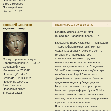
Провел на форуме:
1 год 0 месяцев
Последний визит:
Вчера 15:18:12
Геннадий Бордуков
19
Поделиться
2014-09-11 18:29:39
Администратор
Короткий ландскнехтский меч
кацбальгер. Западная Европа. 16 в.
Кацбальгер (нем. Katzbalger — кошкодёр)
— короткий ландскнехтский меч для
«кошачьих свалок» (ближнего боя), в
котором его преимуществом
относительно короткого оружия
Откуда:
провинция Иудея
кинжалов, стилетов и даг, являлась
Зарегистрирован
: 2011-03-02
большая длина и легкость. При длине от
Сообщений:
49297
Уважение:
[+4769/-19]
70 до 85 сантиметров вес кацбальгера
Позитив:
[+11545/-1]
колеблется от 1 до 1.5 килограмм.
Возраст:
61
[1964-12-20]
Данный меч с тупым концом, больше
Провел на форуме:
предназначен для рубящих ударов.
1 год 0 месяцев
Кацбальгер отличается характерной
Последний визит:
большой гардой в форме буквы S. Меч
Вчера 15:18:12
носили в кожаных или металлических
ножнах, подвешивая к поясному ремню в
горизонтальном положении.
Использовался ландскнехтами в
качестве вспомогательного вооружения к