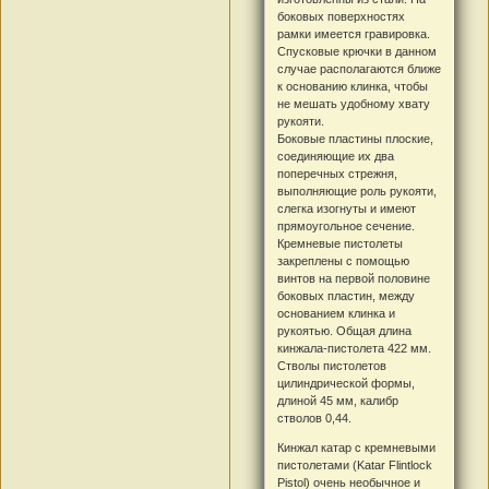
боковых поверхностях
рамки имеется гравировка.
Спусковые крючки в данном
случае располагаются ближе
к основанию клинка, чтобы
не мешать удобному хвату
рукояти.
Боковые пластины плоские,
соединяющие их два
поперечных стрежня,
выполняющие роль рукояти,
слегка изогнуты и имеют
прямоугольное сечение.
Кремневые пистолеты
закреплены с помощью
винтов на первой половине
боковых пластин, между
основанием клинка и
рукоятью. Общая длина
кинжала-пистолета 422 мм.
Стволы пистолетов
цилиндрической формы,
длиной 45 мм, калибр
стволов 0,44.
Кинжал катар с кремневыми
пистолетами (Katar Flintlock
Pistol) очень необычное и