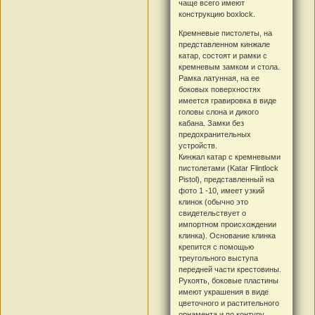
чаще всего имеют
конструкцию boxlock.
Кремневые пистолеты, на
представленном кинжале
катар, состоят и рамки с
кремневым замком и стола.
Рамка латунная, на ее
боковых поверхностях
имеется гравировка в виде
головы слона и дикого
кабана. Замки без
предохранительных
устройств.
Кинжал катар с кремневыми
пистолетами (Katar Flintlock
Pistol), представленный на
фото 1 -10, имеет узкий
клинок (обычно это
свидетельствует о
импортном происхождении
клинка). Основание клинка
крепится с помощью
треугольного выступа
передней части крестовины.
Рукоять, боковые пластины
имеют украшения в виде
цветочного и растительного
орнамента и по контуру