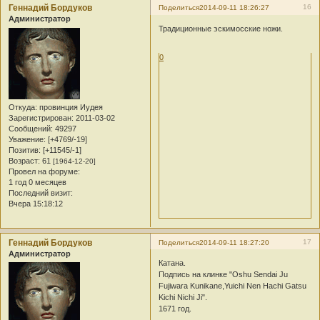
Геннадий Бордуков
16
Поделиться
2014-09-11 18:26:27
Администратор
Традиционные эскимосские ножи.
0
Откуда:
провинция Иудея
Зарегистрирован
: 2011-03-02
Сообщений:
49297
Уважение:
[+4769/-19]
Позитив:
[+11545/-1]
Возраст:
61
[1964-12-20]
Провел на форуме:
1 год 0 месяцев
Последний визит:
Вчера 15:18:12
Геннадий Бордуков
17
Поделиться
2014-09-11 18:27:20
Администратор
Катана.
Подпись на клинке "Oshu Sendai Ju
Fujiwara Kunikane,Yuichi Nen Hachi Gatsu
Kichi Nichi Ji".
1671 год.