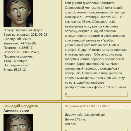
взят у Инги Джигаевой ВКонтакте.
Одноручный меч около 14 века нашей
эры. Возможно, современник битвы при
Фолкерке в Шотландии. Железный, 112
см, клинок 95 см. Обоюдоострый,
незначительно сужается к не очень
Откуда:
провинция Иудея
острому острию. С одной стороны
Зарегистрирован
: 2011-03-02
инкрустирован золотом c изображением
Сообщений:
49297
христианской реликвии - "глобус
Уважение:
[+4769/-19]
увенчанный крестом" на лат. Globus
Позитив:
[+11545/-1]
cruciger. С другой стороны выгравирован
Возраст:
61
[1964-12-20]
епископский крест. Оба этих символа
Провел на форуме:
говорят о клятве верности королевской
1 год 0 месяцев
власти. Гарда шириной 20 см. Ниже
Последний визит:
одноручный черенок, сужающийся к
Вчера 15:18:12
навершию. Навершие в виде диска со
спиленными краями типа G по Окшотту,
то есть одной из наиболее
распространенных форм с 10 по 15 века.
0
Геннадий Бордуков
2
Поделиться
2014-09-11 17:33:25
Администратор
Двуручный германский меч.
Длина 148 см.
XVI век.
0