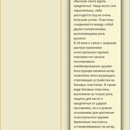
обычном хвате вдоль
предплечья. Чаще всего они
параллельны, либо
расходятся под не очень
большим углом. Пластины
соединяются между собой
двумя поперечинами,
выполняющими роль
рукояти.
В 18 веке в связи с широким
распространением
огнестрельного оружия,
повсеместно начали
изготавливать
комбинированное оружие.
Конструкция кинжала катар
позволяла легко размещать
стреляющие устройства на
боковых пластинах. В таком
виде боковые пластины
выполняли не только роль
защиты для кисти и
предплечья от ударов
противника, но и служили
основанием для крепления
огнестрельного оружия.
Кремневые пистолеты,
устанавливаемые на катар,