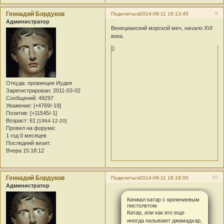
Геннадий Бордуков
9
Поделиться
2014-09-11 18:13:45
Администратор
Венецианский морской меч, начало XVI
века.
0
Откуда:
провинция Иудея
Зарегистрирован
: 2011-03-02
Сообщений:
49297
Уважение:
[+4769/-19]
Позитив:
[+11545/-1]
Возраст:
61
[1964-12-20]
Провел на форуме:
1 год 0 месяцев
Последний визит:
Вчера 15:18:12
Геннадий Бордуков
10
Поделиться
2014-09-11 18:18:00
Администратор
Кинжал катар с кремниевым
пистолетом
Катар, или как его еще
иногда называют джамадхар,