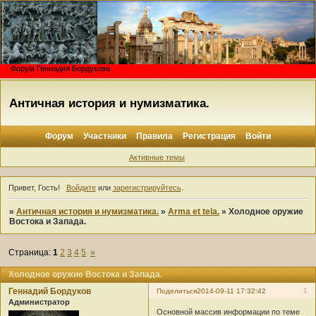
Форум Геннадия Бордукова
Античная история и нумизматика.
Форум
Участники
Правила
Регистрация
Войти
Активные темы
Привет, Гость!
Войдите
или
зарегистрируйтесь
.
»
Античная история и нумизматика.
»
Arma et tela.
»
Холодное оружие
Востока и Запада.
Страница:
1
2
3
4
5
»
Холодное оружие Востока и Запада.
Геннадий Бордуков
1
Поделиться
2014-09-11 17:32:42
Администратор
Основной массив информации по теме