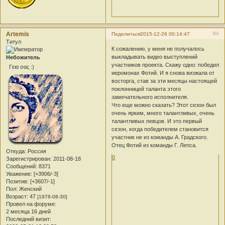
Artemis
84
Поделиться
2015-12-26 00:14:47
Титул
К сожалению, у меня не получалось
выкладывать видео выступлений
Небожитель
участников проекта. Скажу одно: победил
Γεια σας :)
иеромонах Фотий. И я снова визжала от
восторга, став за эти месяцы настоящей
поклонницей таланта этого
замечательного исполнителя.
Что еще можно сказать? Этот сезон был
очень ярким, много талантливых, очень
талантливых певцов. И это первый
сезон, когда победителем становится
участник не из команды А. Градского.
Отец Фотий из команды Г. Лепса.
Откуда:
Россия
0
Зарегистрирован
: 2011-08-18
Сообщений:
8371
Уважение:
[+3906/-3]
Позитив:
[+3607/-1]
Пол:
Женский
Возраст:
47
[1978-08-30]
Провел на форуме:
2 месяца 16 дней
Последний визит: