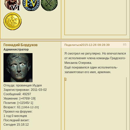
Геннадий Бордуков
85
Поделиться
2015-12-26 09:28:39
Администратор
Я смотрел не регулярно. Но впечатлился
от исполнения члена команды Градского-
Михаила Озерова.
Ещё понравился один исполнитель-
запамятовал его имя, армянин.
0
Откуда:
провинция Иудея
Зарегистрирован
: 2011-03-02
Сообщений:
49297
Уважение:
[+4769/-19]
Позитив:
[+11545/-1]
Возраст:
61
[1964-12-20]
Провел на форуме:
1 год 0 месяцев
Последний визит:
Сегодня 15:18:12