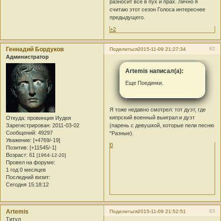
разносит все в пух и прах. Лично я
считаю этот сезон Голоса интереснее
предыдущего.
+2
Геннадий Бордуков
82
Поделиться
2015-11-09 21:27:34
Администратор
Artemis написал(а):
Еще Поединки.
Я тоже недавно смотрел: тот дуэт, где
кипрский военный выиграл и дуэт
Откуда:
провинция Иудея
Зарегистрирован
: 2011-03-02
(парень с девушкой, которые пели песню
Сообщений:
49297
"Разные).
Уважение:
[+4769/-19]
0
Позитив:
[+11545/-1]
Возраст:
61
[1964-12-20]
Провел на форуме:
1 год 0 месяцев
Последний визит:
Сегодня 15:18:12
Artemis
83
Поделиться
2015-11-09 21:52:51
Титул