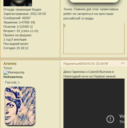
Точно. Главное для этих талантливых
Откуда:
провинция Иудея
Зарегистрирован
: 2011-03-02
ребят-не затеряться на просторах
Сообщений:
49297
российской эстрады.
Уважение:
[+4769/-19]
0
Позитив:
[+11545/-1]
Возраст:
61
[1964-12-20]
Провел на форуме:
1 год 0 месяцев
Последний визит:
Сегодня 15:18:12
Artemis
89
Поделиться
2016-01-01 23:16:59
Титул
Дина Гарипова и Сергей Волчков в
Новогодней ночи на Первом канале
Небожитель
Γεια σας :)