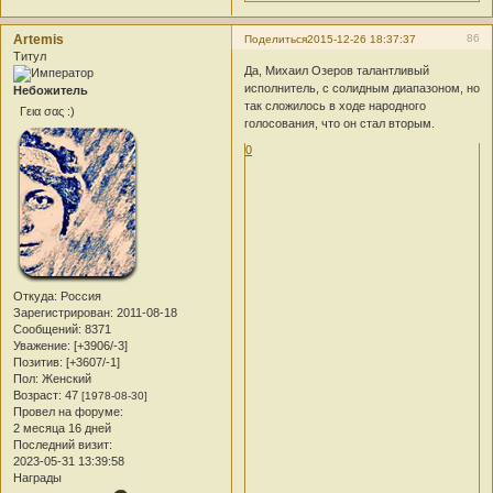
Artemis
86
Поделиться
2015-12-26 18:37:37
Титул
Да, Михаил Озеров талантливый
исполнитель, с солидным диапазоном, но
Небожитель
так сложилось в ходе народного
Γεια σας :)
голосования, что он стал вторым.
0
Откуда:
Россия
Зарегистрирован
: 2011-08-18
Сообщений:
8371
Уважение:
[+3906/-3]
Позитив:
[+3607/-1]
Пол:
Женский
Возраст:
47
[1978-08-30]
Провел на форуме:
2 месяца 16 дней
Последний визит:
2023-05-31 13:39:58
Награды