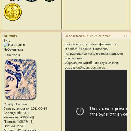
Artemis
87
Поделиться
2015-12-26 20:57:05
Титул
Немного выступлений финалистов
"Голоса" 4 сезона. Наиболее
Небожитель
понравившиеся мне и запомнившиеся
Γεια σας :)
композиции.
Иеромонах Фотий. Это один из моих
самых любимых романсов.
Откуда:
Россия
Зарегистрирован
: 2011-08-18
Сообщений:
8371
Уважение:
[+3906/-3]
Позитив:
[+3607/-1]
Пол:
Женский
Возраст:
47
[1978-08-30]