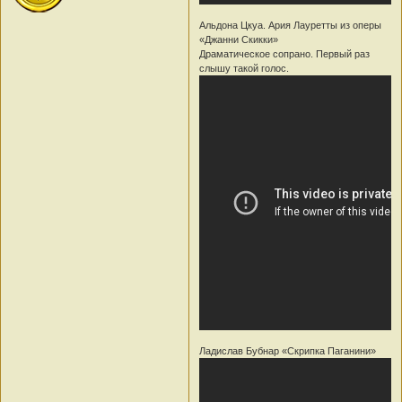
Альдона Цкуа. Ария Лауретты из оперы
«Дж­анни Скикки»
Драматическое сопрано. Первый раз
слышу такой голос.
Ладислав Бубнар «Скр­ипка Паганини»