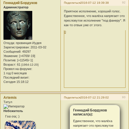
Геннадий Бордуков
92
Поделиться
2016-07-12 19:39:38
Администратор
Приятное исполнение, хороший голос.
Единственное, что малёха напрягает-это
пресловутое исполнение "под фанеру". Я
как-то отвык уже от этого.
0
Откуда:
провинция Иудея
Зарегистрирован
: 2011-03-02
Сообщений:
49297
Уважение:
[+4769/-19]
Позитив:
[+11545/-1]
Возраст:
61
[1964-12-20]
Провел на форуме:
1 год 0 месяцев
Последний визит:
Сегодня 15:18:12
Artemis
93
Поделиться
2016-07-12 21:29:02
Титул
Геннадий Бордуков
Небожитель
написал(а):
Γεια σας :)
Единственное, что малёха
напрягает-это пресловутое