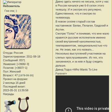
Давно здесь ничего не писала, хотя у нас
в России начался уже 6-й сезон этого
Небожитель
телешоу. И я смотрю его регулярно.
Γεια σας :)
Единственное, что я смотрю по
телевизору.
В новом сезоне старый состав
наставников: Билан, Пелагея, Градский и
Агутин.
Смотрю "Голос" и понимаю, что мне мало
нравятся русские исполнители именно
своей внутренней наполненностью,
темпераментом, эмоциональностью что
ли. Не знаю, как это назвать...
Откуда:
Россия
Несколько выступлений участников на
Зарегистрирован
: 2011-08-18
слепых прослушиваниях. Из тех, кто
Сообщений:
8371
запомнился, и за кем я буду следить
Уважение:
[+3906/-3]
дальше.
Позитив:
[+3607/-1]
Давид Тодуа «Who Wants To Live
Пол:
Женский
Forever»
Возраст:
47
[1978-08-30]
Провел на форуме:
2 месяца 16 дней
Последний визит:
2023-05-31 13:39:58
Награды