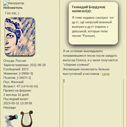
Геннадий Бордуков
Небожитель
написал(а):
Γεια σας :)
Я тоже недавно смотрел: тот
дуэт, где кипрский военный
выиграл и дуэт (парень с
девушкой, которые пели
песню "Разные).
Я не успеваю выкладывать
понравившиеся песни после каждого
выпуска Голоса, и у меня получается
Откуда:
Россия
"сборная солянка".
Зарегистрирован
: 2011-08-18
Сообщений:
8371
Желающим посмотреть больше
Уважение:
[+3906/-3]
выступлений участников -
сюда
Позитив:
[+3607/-1]
0
Пол:
Женский
Возраст:
47
[1978-08-30]
Провел на форуме:
2 месяца 16 дней
Последний визит:
2023-05-31 13:39:58
Награды