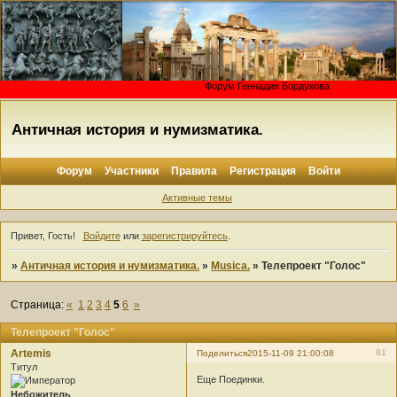
Форум Геннадия Бордуко
Античная история и нумизматика.
Форум
Участники
Правила
Регистрация
Войти
Активные темы
Привет, Гость!
Войдите
или
зарегистрируйтесь
.
»
Античная история и нумизматика.
»
Musica.
»
Телепроект "Голос"
Страница:
«
1
2
3
4
5
6
»
Телепроект "Голос"
Artemis
81
Поделиться
2015-11-09 21:00:08
Титул
Еще Поединки.
Небожитель