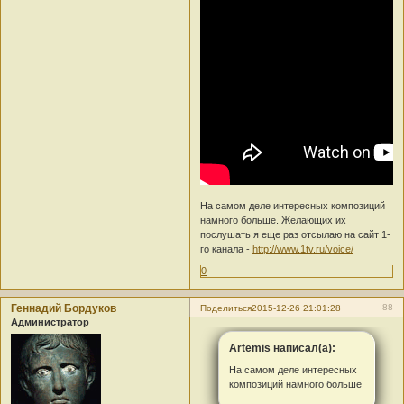
На самом деле интересных композиций
намного больше. Желающих их
послушать я еще раз отсылаю на сайт 1-
го канала -
http://www.1tv.ru/voice/
0
Геннадий Бордуков
88
Поделиться
2015-12-26 21:01:28
Администратор
Artemis написал(а):
На самом деле интересных
композиций намного больше